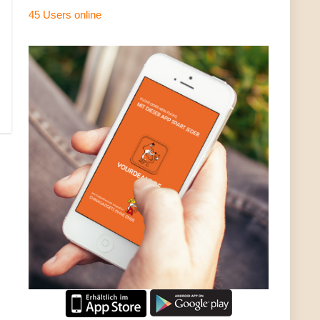
45 Users
online