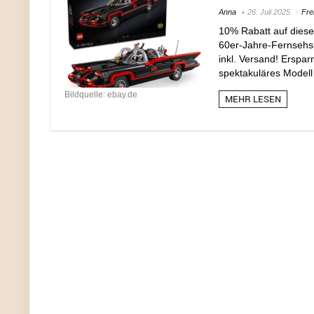
Anna
26. Juli 2025
Frei
10% Rabatt auf dies
60er-Jahre-Fernsehse
inkl. Versand! Erspar
spektakuläres Modell 
Bildquelle: ebay.de
MEHR LESEN