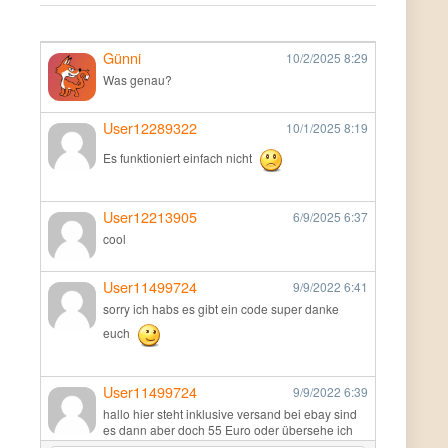
Günni
10/2/2025
8:29
Was genau?
User12289322
10/1/2025
8:19
Es funktioniert einfach nicht
User12213905
6/9/2025
6:37
cool
User11499724
9/9/2022
6:41
sorry ich habs es gibt ein code super danke
euch
User11499724
9/9/2022
6:39
hallo hier steht inklusive versand bei ebay sind
es dann aber doch 55 Euro oder übersehe ich