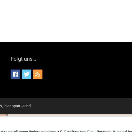
Folgt uns…
hier spart jeder!
tzeinstellungen ändern möchten z.B. Erteilung von Einwilligungen, Widerruf bere