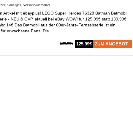
zeit
,
Sonstiges
,
Versandkostenfrei
en Artikel mit ebayplus! LEGO Super Heroes 76328 Batman Batmobil
rie - NEU & OVP, aktuell bei eBay WOW! für 125,99€ statt 139,99€
nis: 14€ Das Batmobil aus der 60er-Jahre-Fernsehserie ist ein
für erwachsene Fans. Die ...
139,99€
125,99€
ZUM ANGEBOT