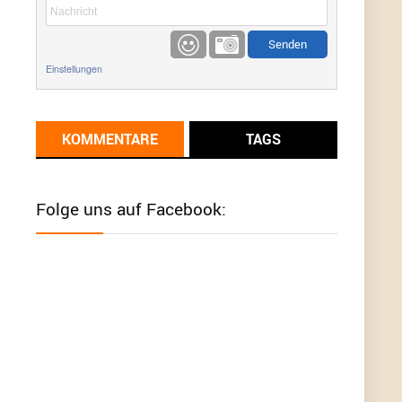
etwas
Günni
9/1/2022
6:17
Einstellungen
Ich glaube du hast den Sinn eines
Schnäppchenblogs noch immer nicht
verstanden?
KOMMENTARE
TAGS
Günni
9/1/2022
6:16
Dann schau mal bitte auf das Datum
Die
meisten Deals sind Tagespreise!
Folge uns auf Facebook:
User11493041
8/31/2022
7:10
Wird hier für 98,99 angeboten, bei Klick auf "Zum
Deal" sind es dann 140 Euro, das ist doch
Betrug am Kunden
Günni
7/30/2022
5:32
Wieso beschiss? Wir sind ein Schnäppchenblog
der "nur" auf Deals hinweist, wir selbst verkaufen
das Produkt nicht. Zudem ist das was du suchst
schon 2 Jahre her.