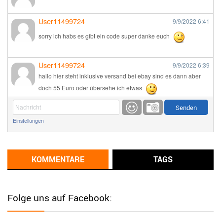
User11499724
9/9/2022
6:41
sorry ich habs es gibt ein code super danke euch
User11499724
9/9/2022
6:39
hallo hier steht inklusive versand bei ebay sind es dann aber
doch 55 Euro oder übersehe ich etwas
Günni
9/1/2022
6:17
Einstellungen
Ich glaube du hast den Sinn eines Schnäppchenblogs noch
immer nicht verstanden?
Günni
KOMMENTARE
TAGS
9/1/2022
6:16
Dann schau mal bitte auf das Datum
Die meisten Deals
sind Tagespreise!
Folge uns auf Facebook:
User11493041
8/31/2022
7:10