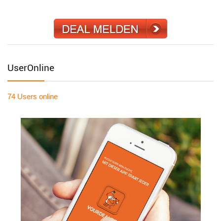
UserOnline
74 Users
online