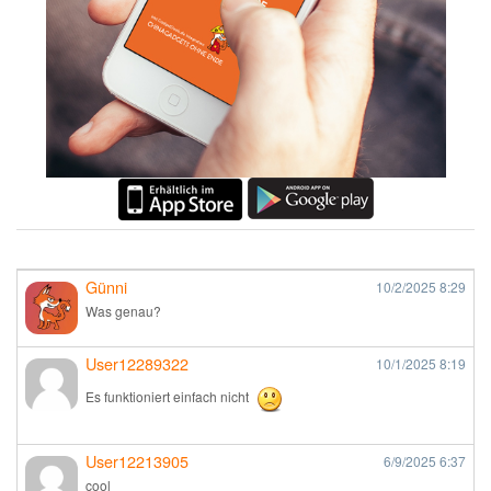
Günni
10/2/2025
8:29
Was genau?
User12289322
10/1/2025
8:19
Es funktioniert einfach nicht
User12213905
6/9/2025
6:37
cool