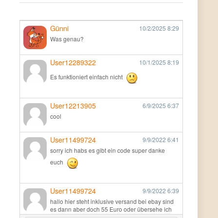
Günni
10/2/2025
8:29
Was genau?
User12289322
10/1/2025
8:19
Es funktioniert einfach nicht
User12213905
6/9/2025
6:37
cool
User11499724
9/9/2022
6:41
sorry ich habs es gibt ein code super danke
euch
User11499724
9/9/2022
6:39
hallo hier steht inklusive versand bei ebay sind
es dann aber doch 55 Euro oder übersehe ich