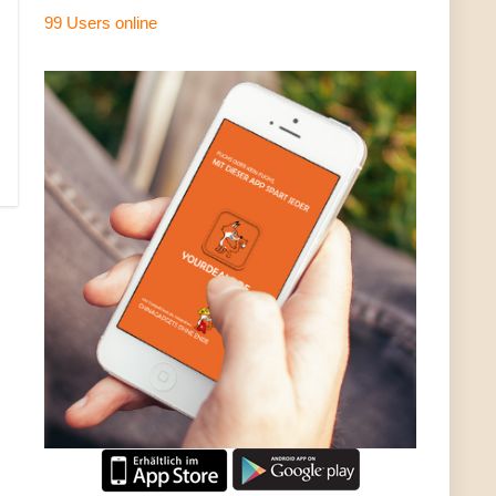
99 Users
online