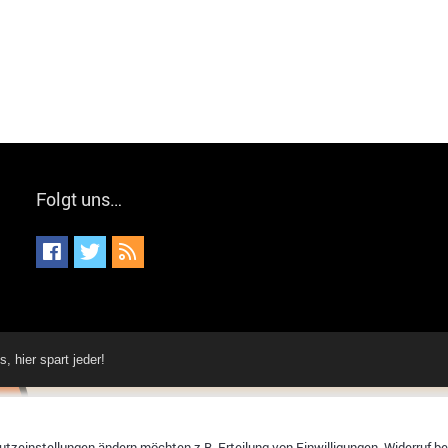
Folgt uns…
hier spart jeder!
tzeinstellungen ändern möchten z.B. Erteilung von Einwilligungen, Widerruf bere