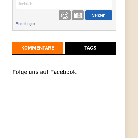
etwas
Günni
9/1/2022
6:17
Einstellungen
Ich glaube du hast den Sinn eines
Schnäppchenblogs noch immer nicht
verstanden?
KOMMENTARE
TAGS
Günni
9/1/2022
6:16
Dann schau mal bitte auf das Datum
Die
meisten Deals sind Tagespreise!
Folge uns auf Facebook:
User11493041
8/31/2022
7:10
Wird hier für 98,99 angeboten, bei Klick auf "Zum
Deal" sind es dann 140 Euro, das ist doch
Betrug am Kunden
Günni
7/30/2022
5:32
Wieso beschiss? Wir sind ein Schnäppchenblog
der "nur" auf Deals hinweist, wir selbst verkaufen
das Produkt nicht. Zudem ist das was du suchst
schon 2 Jahre her.