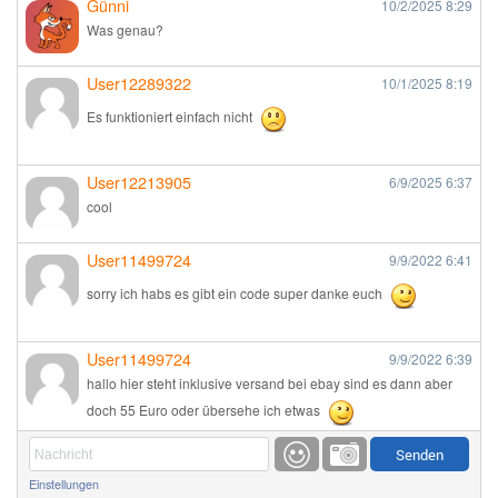
Günni
10/2/2025
8:29
Was genau?
User12289322
10/1/2025
8:19
Es funktioniert einfach nicht
User12213905
6/9/2025
6:37
cool
User11499724
9/9/2022
6:41
sorry ich habs es gibt ein code super danke euch
User11499724
9/9/2022
6:39
hallo hier steht inklusive versand bei ebay sind es dann aber
doch 55 Euro oder übersehe ich etwas
Günni
9/1/2022
6:17
Einstellungen