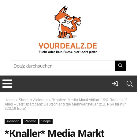
Home
»
Shops
»
Aktionen
»
*Knaller* Media Markt Aktion: 19% Rabatt auf
Alles – Jetzt spart ganz Deutschland die Mehrwertsteuer (z.B. PS4 für nur
323,19 Euro)
Aktionen
Rabatte
Shops
*Knaller* Media Markt