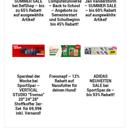
SUMMER SALE
Computeruniverse
Jan Vanderstorm
bei DefShop – bis
– Back to School
– SUMMER SALE
zu 65% Rabatt
– Angebote zu
– bis 60% Rabatt
auf ausgewählte
Semesterstart
auf ausgewählte
Artikel!
und Schulbeginn
Artikel!
bis 45% Rabatt!
Spardeal der
Fressnapf – 12%
ADIDAS
Woche bei
Rabatt auf
NEUHEITEN
SportSpar –
Nassfutter für
SALE bei
VERTICAL
deinen Hund!
SportSpar.de –
STUDIO “Tromso”
bis 93% Rabatt!
20″ 24″ 28″
Stoffkoffer 3er-
Set für 69,99€
inkl. Versand!