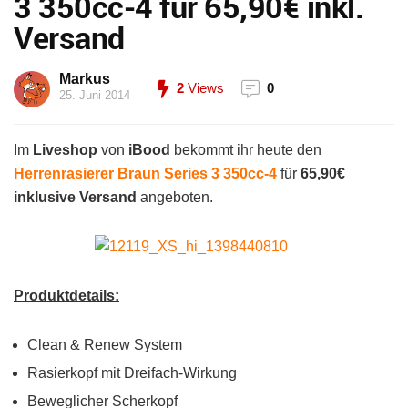
3 350cc-4 für 65,90€ inkl.
Versand
Markus
2
Views
0
25. Juni 2014
Im
Liveshop
von
iBood
bekommt ihr heute den
Herrenrasierer Braun Series 3 350cc-4
für
65,90€
inklusive Versand
angeboten.
Produktdetails:
Clean & Renew System
Rasierkopf mit Dreifach-Wirkung
Beweglicher Scherkopf