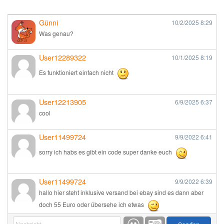
Günni
10/2/2025
8:29
Was genau?
User12289322
10/1/2025
8:19
Es funktioniert einfach nicht
User12213905
6/9/2025
6:37
cool
User11499724
9/9/2022
6:41
sorry ich habs es gibt ein code super danke euch
User11499724
9/9/2022
6:39
hallo hier steht inklusive versand bei ebay sind es dann aber
doch 55 Euro oder übersehe ich etwas