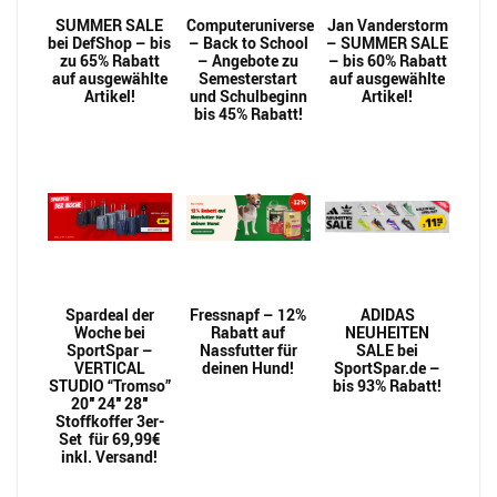
SUMMER SALE
Computeruniverse
Jan Vanderstorm
bei DefShop – bis
– Back to School
– SUMMER SALE
zu 65% Rabatt
– Angebote zu
– bis 60% Rabatt
auf ausgewählte
Semesterstart
auf ausgewählte
Artikel!
und Schulbeginn
Artikel!
bis 45% Rabatt!
Spardeal der
Fressnapf – 12%
ADIDAS
Woche bei
Rabatt auf
NEUHEITEN
SportSpar –
Nassfutter für
SALE bei
VERTICAL
deinen Hund!
SportSpar.de –
STUDIO “Tromso”
bis 93% Rabatt!
20″ 24″ 28″
Stoffkoffer 3er-
Set für 69,99€
inkl. Versand!