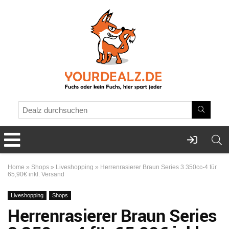
Home
»
Shops
»
Liveshopping
»
Herrenrasierer Braun Series 3 350cc-4 für
65,90€ inkl. Versand
Liveshopping
Shops
Herrenrasierer Braun Series