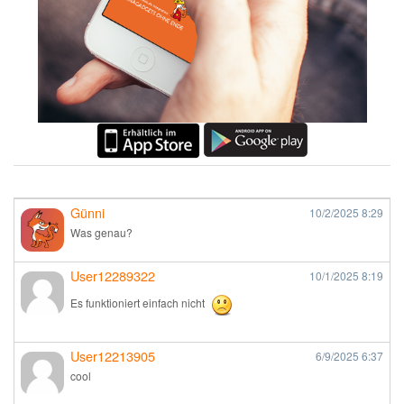
Günni
10/2/2025
8:29
Was genau?
User12289322
10/1/2025
8:19
Es funktioniert einfach nicht
User12213905
6/9/2025
6:37
cool