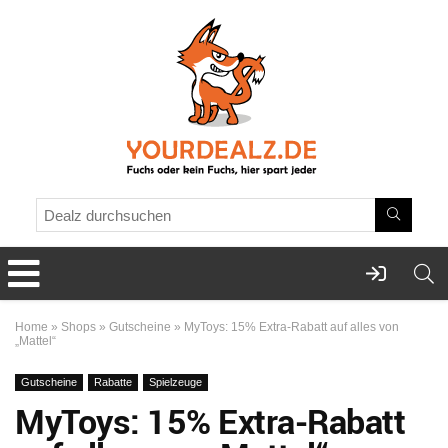
Home
»
Shops
»
Gutscheine
»
MyToys: 15% Extra-Rabatt auf alles von
„Mattel“
Gutscheine
Rabatte
Spielzeuge
MyToys: 15% Extra-Rabatt