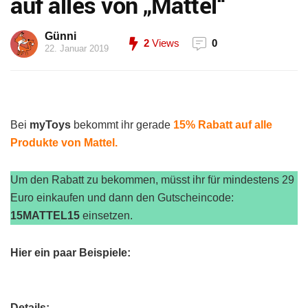
auf alles von „Mattel“
Günni
2
Views
0
22. Januar 2019
Bei
myToys
bekommt ihr gerade
15% Rabatt auf alle
Produkte von Mattel.
Um den Rabatt zu bekommen, müsst ihr für mindestens 29
Euro einkaufen und dann den Gutscheincode:
15MATTEL15
einsetzen.
Hier ein paar Beispiele:
Details: