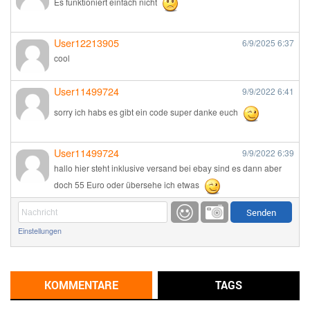
Es funktioniert einfach nicht
User12213905
6/9/2025
6:37
cool
User11499724
9/9/2022
6:41
sorry ich habs es gibt ein code super danke euch
User11499724
9/9/2022
6:39
hallo hier steht inklusive versand bei ebay sind es dann aber
doch 55 Euro oder übersehe ich etwas
Günni
9/1/2022
6:17
Einstellungen
Ich glaube du hast den Sinn eines Schnäppchenblogs noch
immer nicht verstanden?
Günni
KOMMENTARE
TAGS
9/1/2022
6:16
Dann schau mal bitte auf das Datum
Die meisten Deals