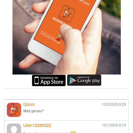
Günni
10/2/2025
8:29
Was genau?
User12289322
10/1/2025
8:19