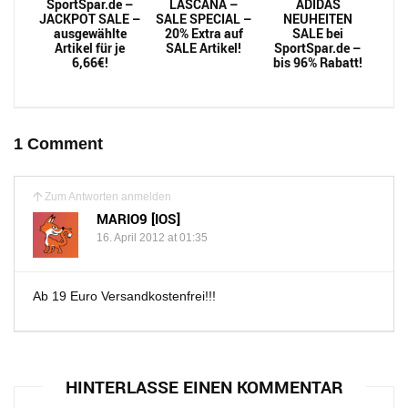
SportSpar.de –
LASCANA –
ADIDAS
JACKPOT SALE –
SALE SPECIAL –
NEUHEITEN
ausgewählte
20% Extra auf
SALE bei
Artikel für je
SALE Artikel!
SportSpar.de –
6,66€!
bis 96% Rabatt!
1 Comment
Zum Antworten anmelden
MARIO9 [IOS]
16. April 2012 at 01:35
Ab 19 Euro Versandkostenfrei!!!
HINTERLASSE EINEN KOMMENTAR