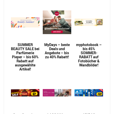
SUMMER
MyDays – beste
myphotobook –
BEAUTY SALE bei
Deals und
bis 45%
Parfümerie
Angebote – bis
SOMMER-
Pieper – bis 60%
zu 40% Rabatt!
RABATT auf
Rabatt auf
Fotobücher &
ausgewählte
Wandbilder!
Artikel!