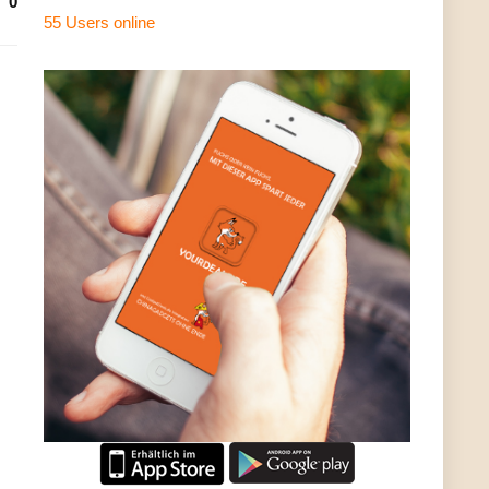
0
55 Users
online