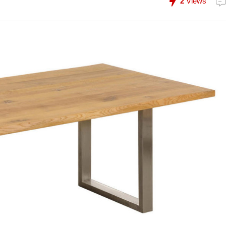
2
Views