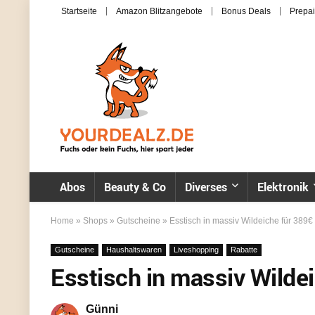
Startseite
Amazon Blitzangebote
Bonus Deals
Prepai
Abos
Beauty & Co
Diverses
Elektronik
Home
»
Shops
»
Gutscheine
»
Esstisch in massiv Wildeiche für 389€
Gutscheine
Haushaltswaren
Liveshopping
Rabatte
Esstisch in massiv Wilde
Günni