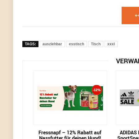
+
TAGS:
ausziehbar
esstisch
Tisch
xxxl
VERWA
Fressnapf – 12% Rabatt auf
ADIDAS 
Nassfutter für deinen Hund!
SportSpar