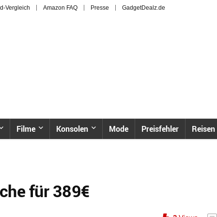
d-Vergleich
Amazon FAQ
Presse
GadgetDealz.de
Filme
Konsolen
Mode
Preisfehler
Reisen
iche für 389€