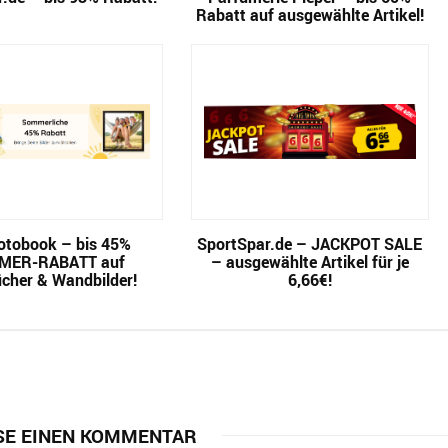
Rabatt auf ausgewählte Artikel!
tobook – bis 45%
SportSpar.de – JACKPOT SALE
MER-RABATT auf
– ausgewählte Artikel für je
cher & Wandbilder!
6,66€!
SE EINEN KOMMENTAR