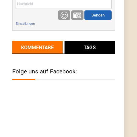
etwas
Günni
9/1/2022
6:17
Einstellungen
Ich glaube du hast den Sinn eines
Schnäppchenblogs noch immer nicht
verstanden?
KOMMENTARE
TAGS
Günni
9/1/2022
6:16
Dann schau mal bitte auf das Datum
Die
meisten Deals sind Tagespreise!
Folge uns auf Facebook:
User11493041
8/31/2022
7:10
Wird hier für 98,99 angeboten, bei Klick auf "Zum
Deal" sind es dann 140 Euro, das ist doch
Betrug am Kunden
Günni
7/30/2022
5:32
Wieso beschiss? Wir sind ein Schnäppchenblog
der "nur" auf Deals hinweist, wir selbst verkaufen
das Produkt nicht. Zudem ist das was du suchst
schon 2 Jahre her.