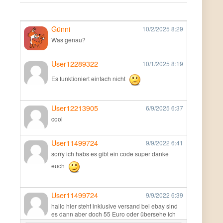
Günni
10/2/2025
8:29
Was genau?
User12289322
10/1/2025
8:19
Es funktioniert einfach nicht
User12213905
6/9/2025
6:37
cool
User11499724
9/9/2022
6:41
sorry ich habs es gibt ein code super danke
euch
User11499724
9/9/2022
6:39
hallo hier steht inklusive versand bei ebay sind
es dann aber doch 55 Euro oder übersehe ich