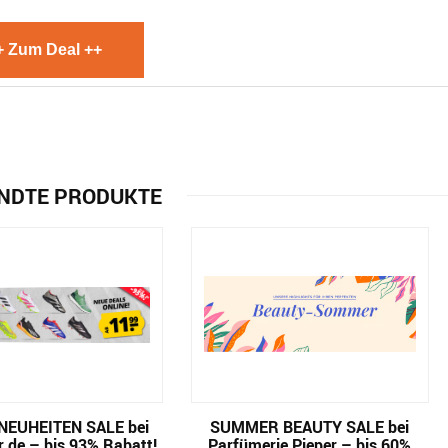
+ Zum Deal ++
NDTE PRODUKTE
NEUHEITEN SALE bei
SUMMER BEAUTY SALE bei
.de – bis 93% Rabatt!
Parfümerie Pieper – bis 60%