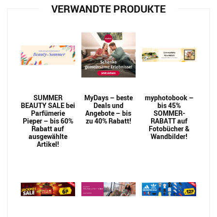
VERWANDTE PRODUKTE
SUMMER
MyDays – beste
myphotobook –
BEAUTY SALE bei
Deals und
bis 45%
Parfümerie
Angebote – bis
SOMMER-
Pieper – bis 60%
zu 40% Rabatt!
RABATT auf
Rabatt auf
Fotobücher &
ausgewählte
Wandbilder!
Artikel!