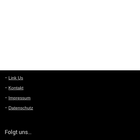
Deals hinweist, wir selbst verkaufen das Produkt nicht. Zudem
ist das was du suchst schon 2 Jahre her.
User11448863
7/13/2022
3:39
von welchem Panel sprichst du?
User11448767
7/13/2022
1:15
... das Panel hat eine durchsichtige Folie - muss diese weg??
Günni
7/11/2022
5:43
Du hast eine Mail
Link Us
Kontakt
Günni
7/11/2022
5:40
Impressum
Ich schreib dir mal zurück!
Datenschutz
Günni
7/11/2022
5:40
Jo habs gefunden!
Folgt uns…
ALIENWESEN
7/11/2022
5:40