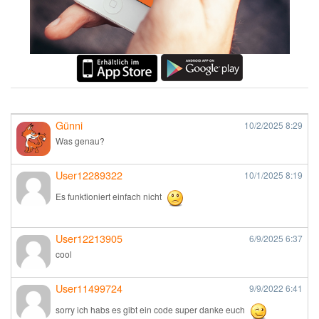
Günni
10/2/2025
8:29
Was genau?
User12289322
10/1/2025
8:19
Es funktioniert einfach nicht
User12213905
6/9/2025
6:37
cool
User11499724
9/9/2022
6:41
sorry ich habs es gibt ein code super danke euch