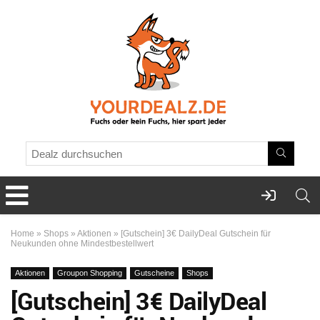
Home
»
Shops
»
Aktionen
»
[Gutschein] 3€ DailyDeal Gutschein für
Neukunden ohne Mindestbestellwert
Aktionen
Groupon Shopping
Gutscheine
Shops
[Gutschein] 3€ DailyDeal