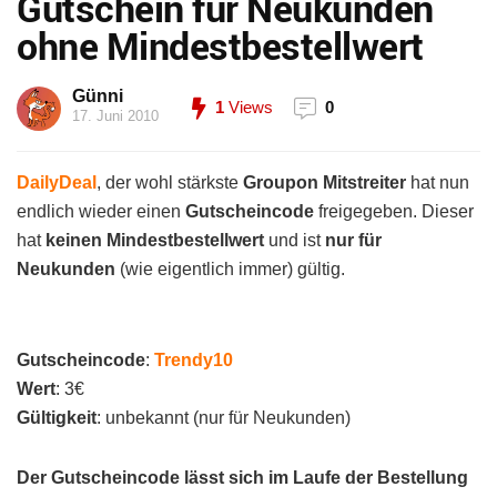
Gutschein für Neukunden
ohne Mindestbestellwert
Günni
1
Views
0
17. Juni 2010
DailyDeal
, der wohl stärkste
Groupon Mitstreiter
hat nun
endlich wieder einen
Gutscheincode
freigegeben. Dieser
hat
keinen Mindestbestellwert
und ist
nur für
Neukunden
(wie eigentlich immer) gültig.
Gutscheincode
:
Trendy10
Wert
: 3€
Gültigkeit
: unbekannt (nur für Neukunden)
Der Gutscheincode lässt sich im Laufe der Bestellung