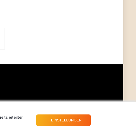
?
ALIENWESEN
7/11/2022
5:38
nein, Dealübeschrift: DDownload
Günni
7/11/2022
3:50
ist es der deal den ich gerade gepostet habe?
ALIENWESEN
7/11/2022
1:02
Ich habe nun nochmal den DEAL eingesendet:
Dein Deal wurde erfolgreich gesendet. Vielen
Dank!
ALIENWESEN
7/10/2022
8:01
direkt hier über Deal melde Button
its erteilter
EINSTELLUNGEN
User11445886
7/10/2022
8:00
direkt hier über Deal melde Button