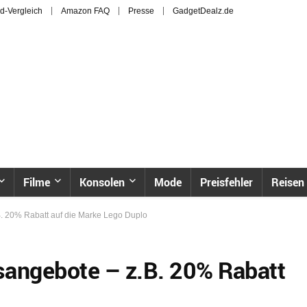
d-Vergleich
Amazon FAQ
Presse
GadgetDealz.de
Filme
Konsolen
Mode
Preisfehler
Reisen
. 20% Rabatt auf die Marke Lego Duplo
sangebote – z.B. 20% Rabatt