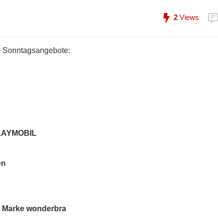
2
Views
e Sonntagsangebote:
 PLAYMOBIL
en
r Marke wonderbra