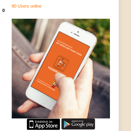
80 Users
online
0