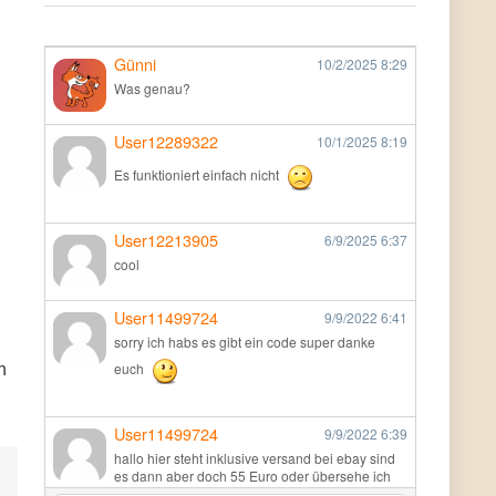
Günni
10/2/2025
8:29
Was genau?
User12289322
10/1/2025
8:19
Es funktioniert einfach nicht
User12213905
6/9/2025
6:37
cool
User11499724
9/9/2022
6:41
sorry ich habs es gibt ein code super danke
euch
n
User11499724
9/9/2022
6:39
hallo hier steht inklusive versand bei ebay sind
es dann aber doch 55 Euro oder übersehe ich