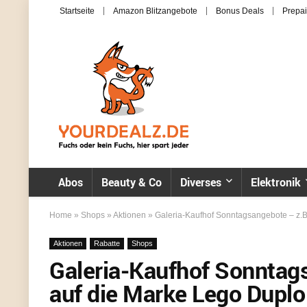
Startseite
Amazon Blitzangebote
Bonus Deals
Prepai
Abos
Beauty & Co
Diverses
Elektronik
Home
»
Shops
»
Aktionen
»
Galeria-Kaufhof Sonntagsangebote – z.B
Aktionen
Rabatte
Shops
Galeria-Kaufhof Sonntag
auf die Marke Lego Duplo