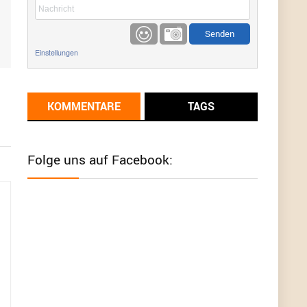
etwas
Günni
9/1/2022
6:17
Einstellungen
Ich glaube du hast den Sinn eines
Schnäppchenblogs noch immer nicht
verstanden?
KOMMENTARE
TAGS
Günni
9/1/2022
6:16
Dann schau mal bitte auf das Datum
Die
meisten Deals sind Tagespreise!
Folge uns auf Facebook:
User11493041
8/31/2022
7:10
Wird hier für 98,99 angeboten, bei Klick auf "Zum
Deal" sind es dann 140 Euro, das ist doch
Betrug am Kunden
Günni
7/30/2022
5:32
Wieso beschiss? Wir sind ein Schnäppchenblog
der "nur" auf Deals hinweist, wir selbst verkaufen
das Produkt nicht. Zudem ist das was du suchst
schon 2 Jahre her.