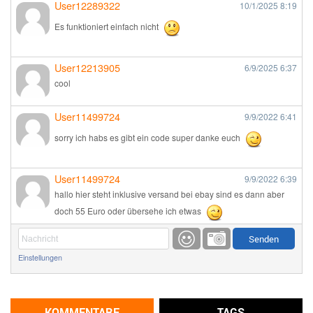
User12289322
10/1/2025
8:19
Es funktioniert einfach nicht
User12213905
6/9/2025
6:37
cool
User11499724
9/9/2022
6:41
sorry ich habs es gibt ein code super danke euch
User11499724
9/9/2022
6:39
hallo hier steht inklusive versand bei ebay sind es dann aber
doch 55 Euro oder übersehe ich etwas
Günni
9/1/2022
6:17
Einstellungen
Ich glaube du hast den Sinn eines Schnäppchenblogs noch
immer nicht verstanden?
Günni
KOMMENTARE
TAGS
9/1/2022
6:16