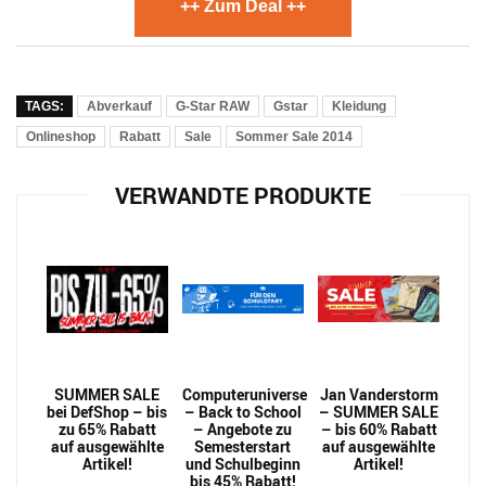
++ Zum Deal ++
TAGS:
Abverkauf
G-Star RAW
Gstar
Kleidung
Onlineshop
Rabatt
Sale
Sommer Sale 2014
VERWANDTE PRODUKTE
SUMMER SALE
Computeruniverse
Jan Vanderstorm
bei DefShop – bis
– Back to School
– SUMMER SALE
zu 65% Rabatt
– Angebote zu
– bis 60% Rabatt
auf ausgewählte
Semesterstart
auf ausgewählte
Artikel!
und Schulbeginn
Artikel!
bis 45% Rabatt!