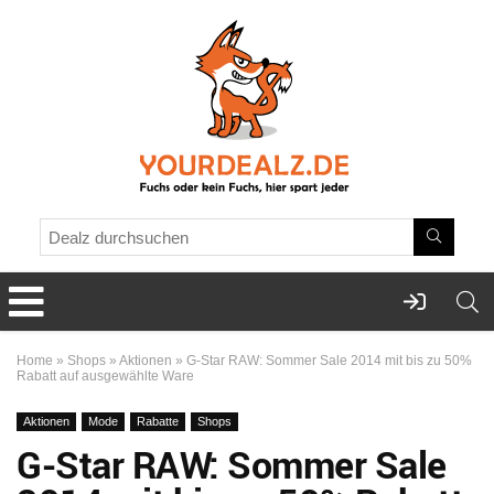
Home
»
Shops
»
Aktionen
»
G-Star RAW: Sommer Sale 2014 mit bis zu 50%
Rabatt auf ausgewählte Ware
Aktionen
Mode
Rabatte
Shops
G-Star RAW: Sommer Sale