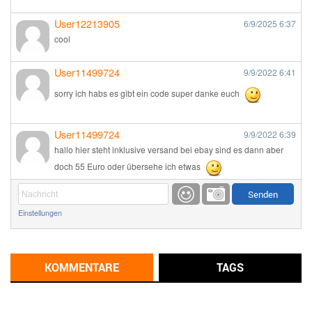
User12213905
6/9/2025
6:37
cool
User11499724
9/9/2022
6:41
sorry ich habs es gibt ein code super danke euch
User11499724
9/9/2022
6:39
hallo hier steht inklusive versand bei ebay sind es dann aber
doch 55 Euro oder übersehe ich etwas
Günni
9/1/2022
6:17
Einstellungen
Ich glaube du hast den Sinn eines Schnäppchenblogs noch
immer nicht verstanden?
Günni
KOMMENTARE
TAGS
9/1/2022
6:16
Dann schau mal bitte auf das Datum
Die meisten Deals
sind Tagespreise!