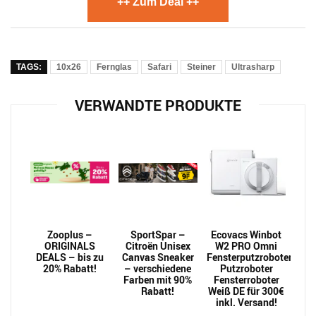
++ Zum Deal ++
TAGS:
10x26
Fernglas
Safari
Steiner
Ultrasharp
VERWANDTE PRODUKTE
Zooplus –
SportSpar –
Ecovacs Winbot
ORIGINALS
Citroën Unisex
W2 PRO Omni
DEALS – bis zu
Canvas Sneaker
Fensterputzroboter
20% Rabatt!
– verschiedene
Putzroboter
Farben mit 90%
Fensterroboter
Rabatt!
Weiß DE für 300€
inkl. Versand!