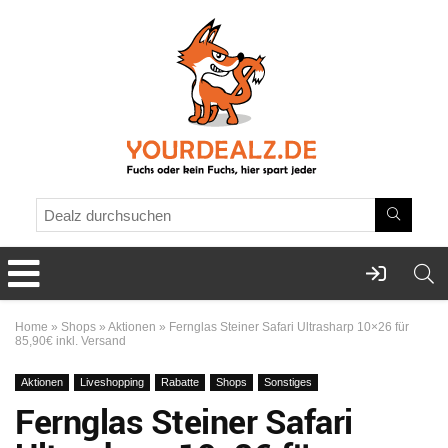
Home
»
Shops
»
Aktionen
»
Fernglas Steiner Safari Ultrasharp 10×26 für
85,90€ inkl. Versand
Aktionen
Liveshopping
Rabatte
Shops
Sonstiges
Fernglas Steiner Safari