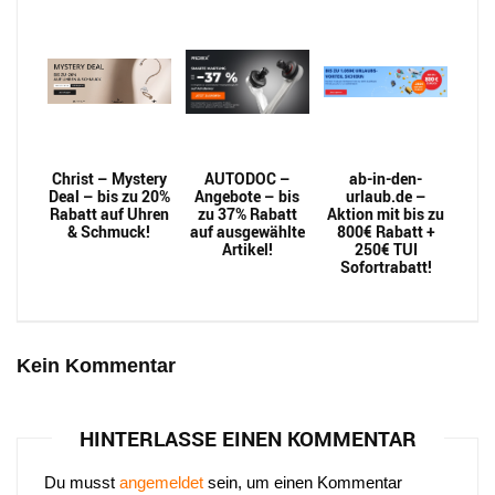
Christ – Mystery
AUTODOC –
ab-in-den-
Deal – bis zu 20%
Angebote – bis
urlaub.de –
Rabatt auf Uhren
zu 37% Rabatt
Aktion mit bis zu
& Schmuck!
auf ausgewählte
800€ Rabatt +
Artikel!
250€ TUI
Sofortrabatt!
Kein Kommentar
HINTERLASSE EINEN KOMMENTAR
Du musst
angemeldet
sein, um einen Kommentar