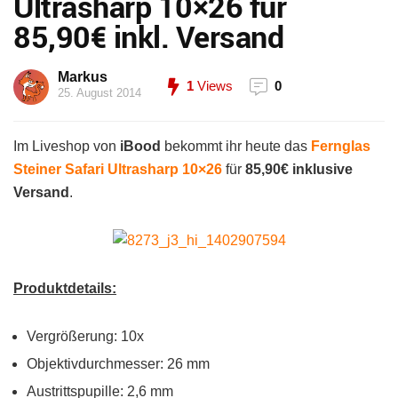
Ultrasharp 10×26 für
85,90€ inkl. Versand
Markus
1
Views
0
25. August 2014
Im Liveshop von
iBood
bekommt ihr heute das
Fernglas
Steiner Safari Ultrasharp 10×26
für
85,90€ inklusive
Versand
.
Produktdetails:
Vergrößerung: 10x
Objektivdurchmesser: 26 mm
Austrittspupille: 2,6 mm