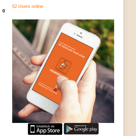
52 Users
online
0