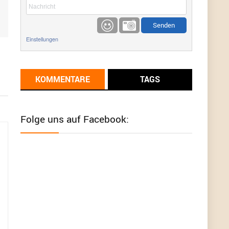
etwas
Günni
9/1/2022
6:17
Einstellungen
Ich glaube du hast den Sinn eines
Schnäppchenblogs noch immer nicht
verstanden?
KOMMENTARE
TAGS
Günni
9/1/2022
6:16
Dann schau mal bitte auf das Datum
Die
meisten Deals sind Tagespreise!
Folge uns auf Facebook:
User11493041
8/31/2022
7:10
Wird hier für 98,99 angeboten, bei Klick auf "Zum
Deal" sind es dann 140 Euro, das ist doch
Betrug am Kunden
Günni
7/30/2022
5:32
Wieso beschiss? Wir sind ein Schnäppchenblog
der "nur" auf Deals hinweist, wir selbst verkaufen
das Produkt nicht. Zudem ist das was du suchst
schon 2 Jahre her.