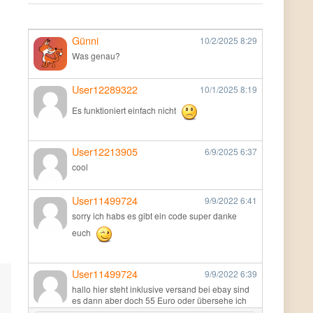
Günni
10/2/2025
8:29
Was genau?
User12289322
10/1/2025
8:19
Es funktioniert einfach nicht
User12213905
6/9/2025
6:37
cool
User11499724
9/9/2022
6:41
sorry ich habs es gibt ein code super danke
euch
User11499724
9/9/2022
6:39
hallo hier steht inklusive versand bei ebay sind
es dann aber doch 55 Euro oder übersehe ich