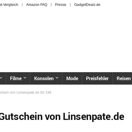
d-Vergleich
Amazon FAQ
Presse
GadgetDealz.de
Filme
Konsolen
Mode
Preisfehler
Reisen
chein von Linsenpate.de für 19€
 Gutschein von Linsenpate.de