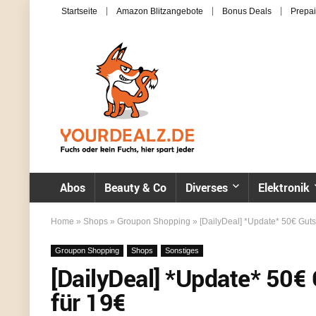
Startseite
Amazon Blitzangebote
Bonus Deals
Prepai
Abos
Beauty & Co
Diverses
Elektronik
Home
»
Shops
»
Groupon Shopping
»
[DailyDeal] *Update* 50€ Guts
Groupon Shopping
Shops
Sonstiges
[DailyDeal] *Update* 50€
für 19€