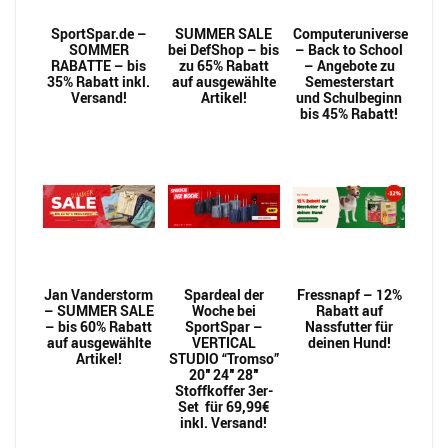
SportSpar.de –
SUMMER SALE
Computeruniverse
SOMMER
bei DefShop – bis
– Back to School
RABATTE – bis
zu 65% Rabatt
– Angebote zu
35% Rabatt inkl.
auf ausgewählte
Semesterstart
Versand!
Artikel!
und Schulbeginn
bis 45% Rabatt!
Jan Vanderstorm
Spardeal der
Fressnapf – 12%
– SUMMER SALE
Woche bei
Rabatt auf
– bis 60% Rabatt
SportSpar –
Nassfutter für
auf ausgewählte
VERTICAL
deinen Hund!
Artikel!
STUDIO “Tromso”
20″ 24″ 28″
Stoffkoffer 3er-
Set für 69,99€
inkl. Versand!