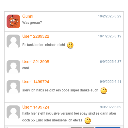
Günni
10/2/2025
8:29
Was genau?
User12289322
10/1/2025
8:19
Es funktioniert einfach nicht
User12213905
6/9/2025
6:37
cool
User11499724
9/9/2022
6:41
sorry ich habs es gibt ein code super danke euch
User11499724
9/9/2022
6:39
hallo hier steht inklusive versand bei ebay sind es dann aber
doch 55 Euro oder übersehe ich etwas