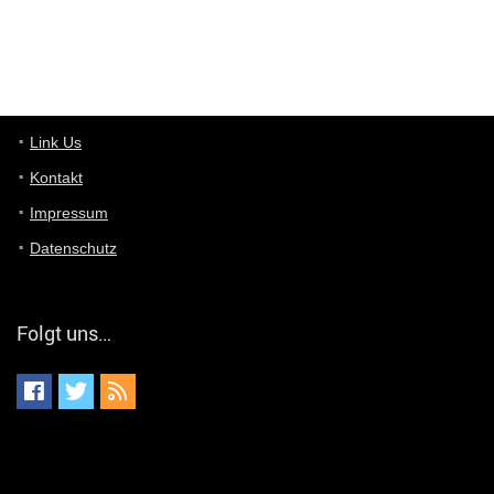
User11448767
7/13/2022
1:15
... das Panel hat eine durchsichtige Folie - muss diese weg??
Günni
7/11/2022
5:43
Du hast eine Mail
Link Us
Kontakt
Günni
7/11/2022
5:40
Impressum
Ich schreib dir mal zurück!
Datenschutz
Günni
7/11/2022
5:40
Jo habs gefunden!
Folgt uns…
ALIENWESEN
7/11/2022
5:40
alternativ Email senden an admin@yourdealz.de ?
ALIENWESEN
7/11/2022
5:38
nein, Dealübeschrift: DDownload