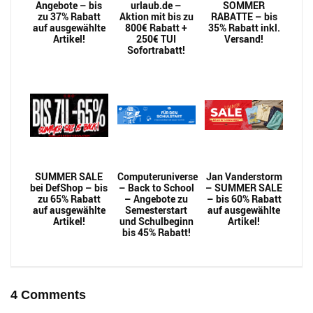
Angebote – bis
urlaub.de –
SOMMER
zu 37% Rabatt
Aktion mit bis zu
RABATTE – bis
auf ausgewählte
800€ Rabatt +
35% Rabatt inkl.
Artikel!
250€ TUI
Versand!
Sofortrabatt!
SUMMER SALE
Computeruniverse
Jan Vanderstorm
bei DefShop – bis
– Back to School
– SUMMER SALE
zu 65% Rabatt
– Angebote zu
– bis 60% Rabatt
auf ausgewählte
Semesterstart
auf ausgewählte
Artikel!
und Schulbeginn
Artikel!
bis 45% Rabatt!
4 Comments