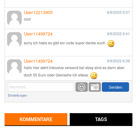
User12213905
6/9/2025
6:37
cool
User11499724
9/9/2022
6:41
sorry ich habs es gibt ein code super danke euch
User11499724
9/9/2022
6:39
hallo hier steht inklusive versand bei ebay sind es dann aber
doch 55 Euro oder übersehe ich etwas
Günni
9/1/2022
6:17
Einstellungen
Ich glaube du hast den Sinn eines Schnäppchenblogs noch
immer nicht verstanden?
Günni
KOMMENTARE
TAGS
9/1/2022
6:16
Dann schau mal bitte auf das Datum
Die meisten Deals
sind Tagespreise!