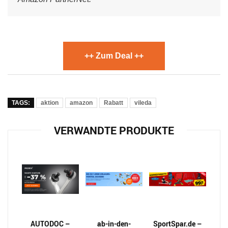
++ Zum Deal ++
TAGS:
aktion
amazon
Rabatt
vileda
VERWANDTE PRODUKTE
AUTODOC –
ab-in-den-
SportSpar.de –