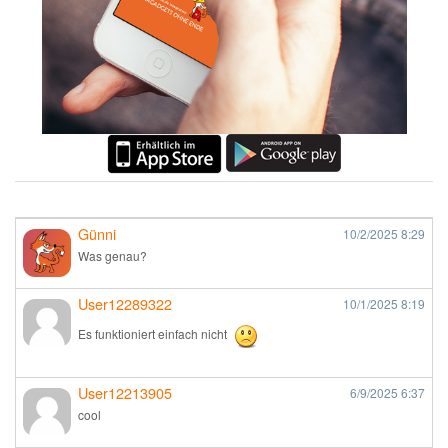
Günni
10/2/2025
8:29
Was genau?
User12289322
10/1/2025
8:19
Es funktioniert einfach nicht
User12213905
6/9/2025
6:37
cool