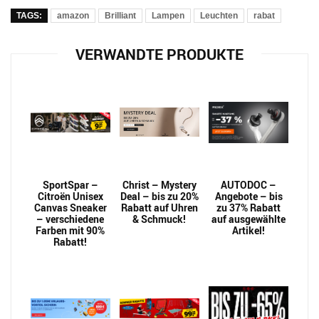
TAGS:
amazon
Brilliant
Lampen
Leuchten
rabat
VERWANDTE PRODUKTE
SportSpar –
Christ – Mystery
AUTODOC –
Citroën Unisex
Deal – bis zu 20%
Angebote – bis
Canvas Sneaker
Rabatt auf Uhren
zu 37% Rabatt
– verschiedene
& Schmuck!
auf ausgewählte
Farben mit 90%
Artikel!
Rabatt!