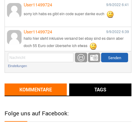
User11499724
9/9/2022
6:41
sorry ich habs es gibt ein code super danke euch
User11499724
9/9/2022
6:39
hallo hier steht inklusive versand bei ebay sind es dann aber
doch 55 Euro oder übersehe ich etwas
Günni
9/1/2022
6:17
Einstellungen
Ich glaube du hast den Sinn eines Schnäppchenblogs noch
immer nicht verstanden?
Günni
KOMMENTARE
TAGS
9/1/2022
6:16
Dann schau mal bitte auf das Datum
Die meisten Deals
sind Tagespreise!
Folge uns auf Facebook:
User11493041
8/31/2022
7:10
Wird hier für 98,99 angeboten, bei Klick auf "Zum Deal" sind es
dann 140 Euro, das ist doch Betrug am Kunden