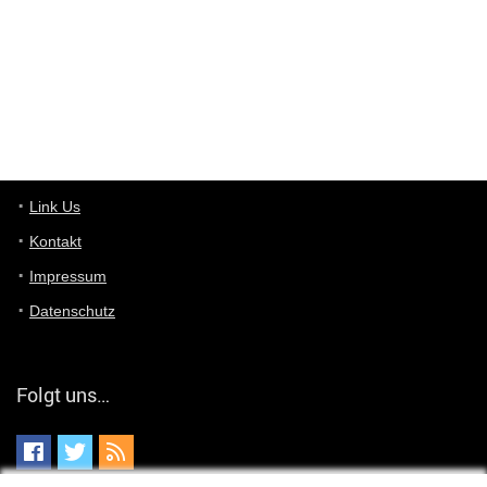
User11448863
7/13/2022
3:39
von welchem Panel sprichst du?
User11448767
7/13/2022
1:15
... das Panel hat eine durchsichtige Folie - muss diese weg??
Günni
7/11/2022
5:43
Du hast eine Mail
Link Us
Kontakt
Günni
7/11/2022
5:40
Impressum
Ich schreib dir mal zurück!
Datenschutz
Günni
7/11/2022
5:40
Jo habs gefunden!
Folgt uns…
ALIENWESEN
7/11/2022
5:40
alternativ Email senden an admin@yourdealz.de ?