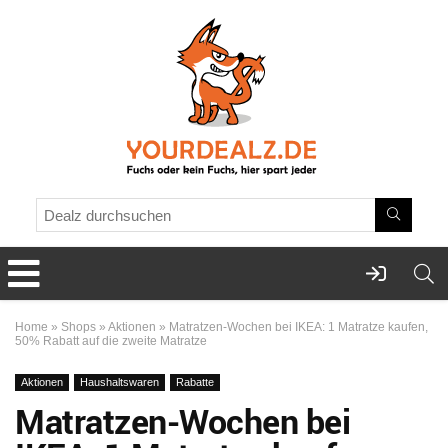
Home
»
Shops
»
Aktionen
»
Matratzen-Wochen bei IKEA: 1 Matratze kaufen,
50% Rabatt auf die zweite Matratze
Aktionen
Haushaltswaren
Rabatte
Matratzen-Wochen bei