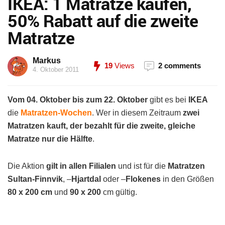
IKEA: 1 Matratze kaufen,
50% Rabatt auf die zweite
Matratze
Markus
19
Views
2 comments
4. Oktober 2011
Vom 04. Oktober bis zum 22. Oktober
gibt es bei
IKEA
die
Matratzen-Wochen
. Wer in diesem Zeitraum
zwei
Matratzen kauft, der bezahlt für die zweite, gleiche
Matratze nur die Hälfte
.
Die Aktion
gilt in allen Filialen
und ist für die
Matratzen
Sultan-Finnvik
, –
Hjartdal
oder –
Flokenes
in den Größen
80 x 200 cm
und
90 x 200
cm gültig.