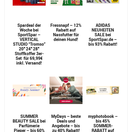
Spardeal der
Fressnapf – 12%
ADIDAS
Woche bei
Rabatt auf
NEUHEITEN
SportSpar –
Nassfutter für
SALE bei
VERTICAL
deinen Hund!
SportSpar.de –
STUDIO “Tromso”
bis 93% Rabatt!
20″ 24″ 28″
Stoffkoffer 3er-
Set für 69,99€
inkl. Versand!
SUMMER
MyDays – beste
myphotobook –
BEAUTY SALE bei
Deals und
bis 45%
Parfümerie
Angebote – bis
SOMMER-
Pieper – bis 60%
zu 40% Rabatt!
RABATT auf