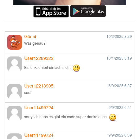
Günni
10/2/2025
8:29
Was genau?
User12289322
10/1/2025
8:19
Es funktioniert einfach nicht
User12213905
6/9/2025
6:37
cool
User11499724
9/9/2022
6:41
sorry ich habs es gibt ein code super danke euch
User11499724
9/9/2022
6:39