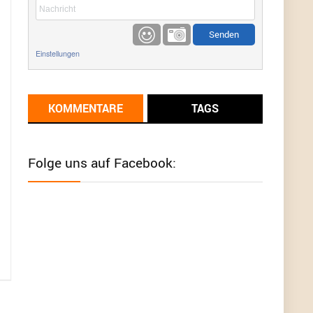
etwas
Günni
9/1/2022
6:17
Einstellungen
Ich glaube du hast den Sinn eines
Schnäppchenblogs noch immer nicht
verstanden?
KOMMENTARE
TAGS
Günni
9/1/2022
6:16
Dann schau mal bitte auf das Datum
Die
meisten Deals sind Tagespreise!
Folge uns auf Facebook:
User11493041
8/31/2022
7:10
Wird hier für 98,99 angeboten, bei Klick auf "Zum
Deal" sind es dann 140 Euro, das ist doch
Betrug am Kunden
Günni
7/30/2022
5:32
Wieso beschiss? Wir sind ein Schnäppchenblog
der "nur" auf Deals hinweist, wir selbst verkaufen
das Produkt nicht. Zudem ist das was du suchst
schon 2 Jahre her.