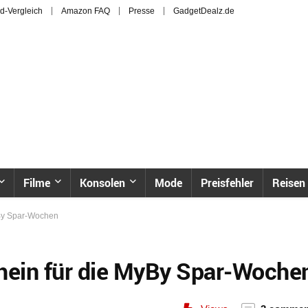
d-Vergleich
Amazon FAQ
Presse
GadgetDealz.de
Filme
Konsolen
Mode
Preisfehler
Reisen
yBy Spar-Wochen
chein für die MyBy Spar-Woche