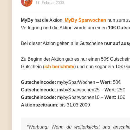
17. Februar 2009
MyBy
hat die Aktion:
MyBy Sparwochen
nun zum zwe
Verfügung und die Aktion wurde um einen
10€ Gutsc
Bei dieser Aktion gelten alle Gutscheine
nur auf aus
Zu Beginn der Aktion gab es nur einen 50€ Gutschei
Gutschein (
ich berichtete
) und nun sogar ein 10€ Gut
Gutscheincode:
mybySparWochen –
Wert:
50€
Gutscheincode:
mybySparwochen25 –
Wert:
25€
Gutscheincode:
mybySparwochen10 –
Wert:
10€
Aktionszeitraum:
bis 31.03.2009
*Werbung:
Wenn du weiterklickst und anschließ