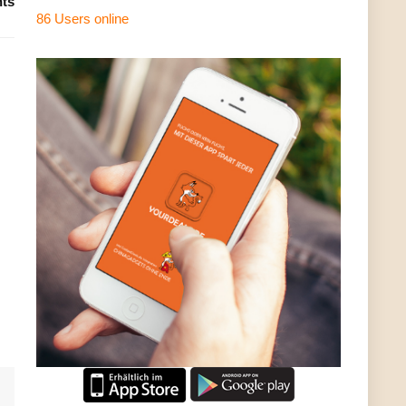
ts
86 Users
online