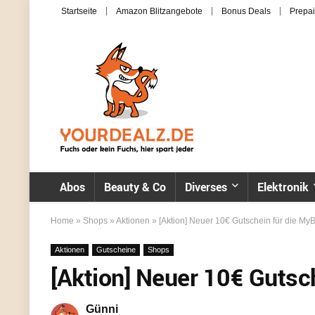
Startseite
Amazon Blitzangebote
Bonus Deals
Prepai
Abos
Beauty & Co
Diverses
Elektronik
Home
»
Shops
»
Aktionen
»
[Aktion] Neuer 10€ Gutschein für die M
Aktionen
Gutscheine
Shops
[Aktion] Neuer 10€ Guts
Günni