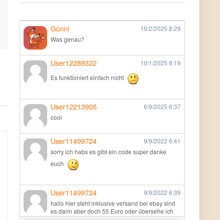
Günni
10/2/2025
8:29
Was genau?
User12289322
10/1/2025
8:19
Es funktioniert einfach nicht
User12213905
6/9/2025
6:37
cool
User11499724
9/9/2022
6:41
sorry ich habs es gibt ein code super danke
euch
User11499724
9/9/2022
6:39
hallo hier steht inklusive versand bei ebay sind
es dann aber doch 55 Euro oder übersehe ich