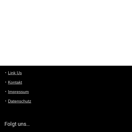
Deals hinweist, wir selbst verkaufen das Produkt nicht. Zudem
ist das was du suchst schon 2 Jahre her.
User11448863
7/13/2022
3:39
von welchem Panel sprichst du?
User11448767
7/13/2022
1:15
... das Panel hat eine durchsichtige Folie - muss diese weg??
Günni
7/11/2022
5:43
Du hast eine Mail
Link Us
Kontakt
Günni
7/11/2022
5:40
Impressum
Ich schreib dir mal zurück!
Datenschutz
Günni
7/11/2022
5:40
Jo habs gefunden!
Folgt uns…
ALIENWESEN
7/11/2022
5:40