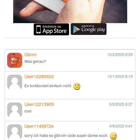
Günni
10/2/2025
8:29
Was genau?
User12289322
10/1/2025
8:19
Es funktioniert einfach nicht
User12213905
6/9/2025
6:37
cool
User11499724
9/9/2022
6:41
sorry ich habs es gibt ein code super danke euch