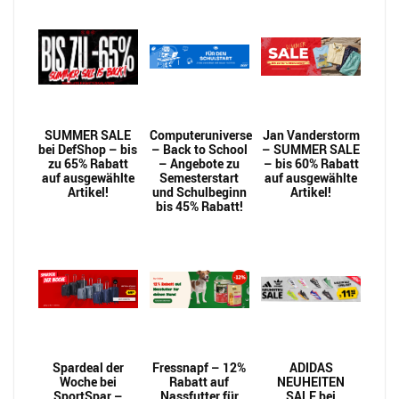
SUMMER SALE
Computeruniverse
Jan Vanderstorm
bei DefShop – bis
– Back to School
– SUMMER SALE
zu 65% Rabatt
– Angebote zu
– bis 60% Rabatt
auf ausgewählte
Semesterstart
auf ausgewählte
Artikel!
und Schulbeginn
Artikel!
bis 45% Rabatt!
Spardeal der
Fressnapf – 12%
ADIDAS
Woche bei
Rabatt auf
NEUHEITEN
SportSpar –
Nassfutter für
SALE bei