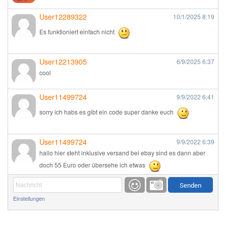
User12289322
10/1/2025
8:19
Es funktioniert einfach nicht
User12213905
6/9/2025
6:37
cool
User11499724
9/9/2022
6:41
sorry ich habs es gibt ein code super danke euch
User11499724
9/9/2022
6:39
hallo hier steht inklusive versand bei ebay sind es dann aber
doch 55 Euro oder übersehe ich etwas
Günni
9/1/2022
6:17
Einstellungen
Ich glaube du hast den Sinn eines Schnäppchenblogs noch
immer nicht verstanden?