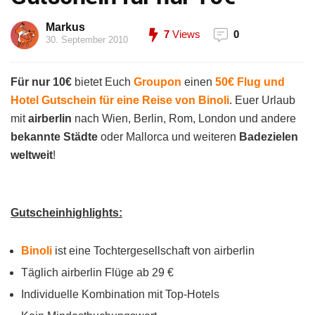
Markus
7
Views
0
30. September 2010
Für nur 10€
bietet Euch
Groupon
einen
50€ Flug und
Hotel Gutschein für eine Reise von Binoli
. Euer Urlaub
mit
airberlin
nach Wien, Berlin, Rom, London und andere
bekannte Städte
oder Mallorca und weiteren
Badezielen
weltweit
!
Gutscheinhighlights:
Binoli
ist eine Tochtergesellschaft von airberlin
Täglich airberlin Flüge ab 29 €
Individuelle Kombination mit Top-Hotels