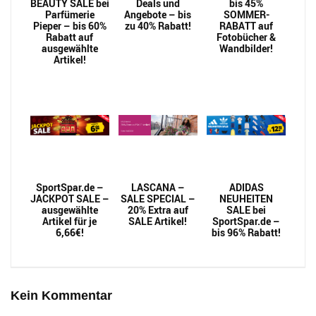
BEAUTY SALE bei
Deals und
bis 45%
Parfümerie
Angebote – bis
SOMMER-
Pieper – bis 60%
zu 40% Rabatt!
RABATT auf
Rabatt auf
Fotobücher &
ausgewählte
Wandbilder!
Artikel!
SportSpar.de –
LASCANA –
ADIDAS
JACKPOT SALE –
SALE SPECIAL –
NEUHEITEN
ausgewählte
20% Extra auf
SALE bei
Artikel für je
SALE Artikel!
SportSpar.de –
6,66€!
bis 96% Rabatt!
Kein Kommentar