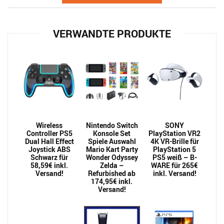
VERWANDTE PRODUKTE
Wireless
Nintendo Switch
SONY
Controller PS5
Konsole Set
PlayStation VR2
Dual Hall Effect
Spiele Auswahl
4K VR-Brille für
Joystick ABS
Mario Kart Party
PlayStation 5
Schwarz für
Wonder Odyssey
PS5 weiß – B-
58,59€ inkl.
Zelda –
WARE für 265€
Versand!
Refurbished ab
inkl. Versand!
174,95€ inkl.
Versand!