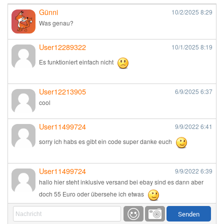
Günni
10/2/2025
8:29
Was genau?
User12289322
10/1/2025
8:19
Es funktioniert einfach nicht
User12213905
6/9/2025
6:37
cool
User11499724
9/9/2022
6:41
sorry ich habs es gibt ein code super danke euch
User11499724
9/9/2022
6:39
hallo hier steht inklusive versand bei ebay sind es dann aber
doch 55 Euro oder übersehe ich etwas
Günni
9/1/2022
6:17