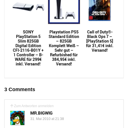
SONY
Playstation PS5
Call of Duty®-
PlayStation 5
Standard Edition
Black Ops 7 –
Slim 825GB
– 825GB
[PlayStation 5]
Digital Edition
Komplett Weiß –
für 31,41€ inkl.
CFI-2116-B01Y +
Sehr gut –
Versand!
1 Controller – B-
Refurbished für
WARE für 299€
384,95€ inkl.
inkl. Versand!
Versand!
3 Comments
Zum Antworten anmelden
MR.BIGWIG
31. Mai 2010 at 21:38