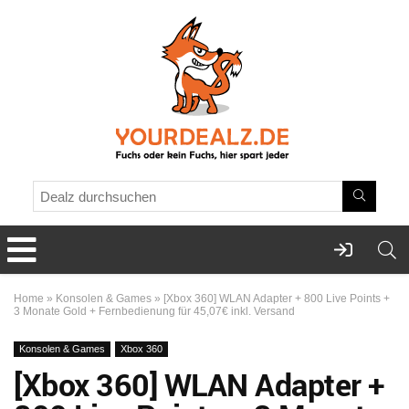
Home
»
Konsolen & Games
»
[Xbox 360] WLAN Adapter + 800 Live Points +
3 Monate Gold + Fernbedienung für 45,07€ inkl. Versand
Konsolen & Games
Xbox 360
[Xbox 360] WLAN Adapter +