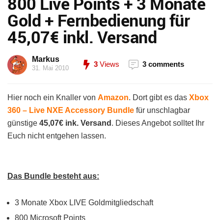
800 Live Points + 3 Monate
Gold + Fernbedienung für
45,07€ inkl. Versand
Markus
3
Views
3 comments
31. Mai 2010
Hier noch ein Knaller von
Amazon
. Dort gibt es das
Xbox
360 – Live NXE Accessory Bundle
für unschlagbar
günstige
45,07€ ink. Versand
. Dieses Angebot solltet Ihr
Euch nicht entgehen lassen.
Das Bundle besteht aus:
3 Monate Xbox LIVE Goldmitgliedschaft
800 Microsoft Points