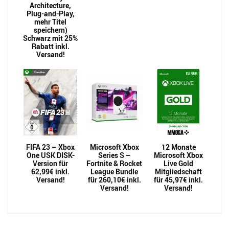
Architecture,
Plug-and-Play,
mehr Titel
speichern)
Schwarz mit 25%
Rabatt inkl.
Versand!
FIFA 23 – Xbox
Microsoft Xbox
12 Monate
One USK DISK-
Series S –
Microsoft Xbox
Version für
Fortnite & Rocket
Live Gold
62,99€ inkl.
League Bundle
Mitgliedschaft
Versand!
für 260,10€ inkl.
für 45,97€ inkl.
Versand!
Versand!