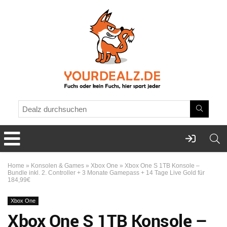
Home
»
Konsolen & Games
»
Xbox One
»
Xbox One S 1TB Konsole –
Bundle inkl. 2. Controller + 3 Monate Gamepass + 14 Tage Live Gold für
184,99€
Xbox One
Xbox One S 1TB Konsole –