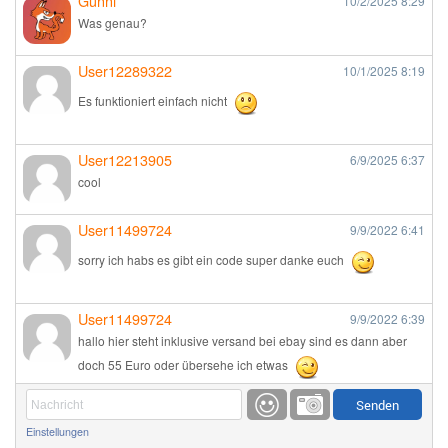
Günni
10/2/2025
8:29
Was genau?
User12289322
10/1/2025
8:19
Es funktioniert einfach nicht
User12213905
6/9/2025
6:37
cool
User11499724
9/9/2022
6:41
sorry ich habs es gibt ein code super danke euch
User11499724
9/9/2022
6:39
hallo hier steht inklusive versand bei ebay sind es dann aber
doch 55 Euro oder übersehe ich etwas
Günni
9/1/2022
6:17
Einstellungen
Ich glaube du hast den Sinn eines Schnäppchenblogs noch