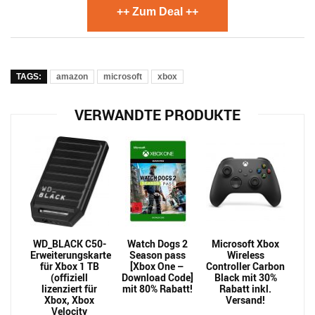
++ Zum Deal ++
TAGS:
amazon
microsoft
xbox
VERWANDTE PRODUKTE
WD_BLACK C50-
Watch Dogs 2
Microsoft Xbox
Erweiterungskarte
Season pass
Wireless
für Xbox 1 TB
[Xbox One –
Controller Carbon
(offiziell
Download Code]
Black mit 30%
lizenziert für
mit 80% Rabatt!
Rabatt inkl.
Xbox, Xbox
Versand!
Velocity