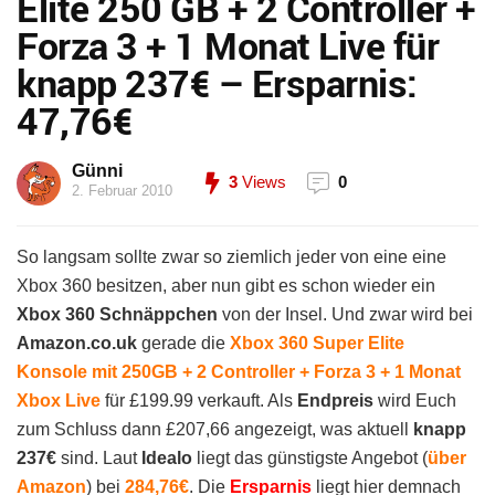
Elite 250 GB + 2 Controller +
Forza 3 + 1 Monat Live für
knapp 237€ – Ersparnis:
47,76€
Günni
3
Views
0
2. Februar 2010
So langsam sollte zwar so ziemlich jeder von eine eine
Xbox 360 besitzen, aber nun gibt es schon wieder ein
Xbox 360 Schnäppchen
von der Insel. Und zwar wird bei
Amazon.co.uk
gerade die
Xbox 360 Super Elite
Konsole mit 250GB + 2 Controller + Forza 3 + 1 Monat
Xbox Live
für £199.99 verkauft. Als
Endpreis
wird Euch
zum Schluss dann £207,66 angezeigt, was aktuell
knapp
237€
sind. Laut
Idealo
liegt das günstigste Angebot (
über
Amazon
) bei
284,76€
. Die
Ersparnis
liegt hier demnach