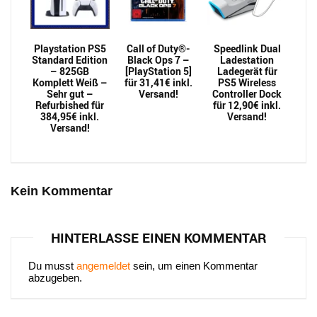
Playstation PS5
Call of Duty®-
Speedlink Dual
Standard Edition
Black Ops 7 –
Ladestation
– 825GB
[PlayStation 5]
Ladegerät für
Komplett Weiß –
für 31,41€ inkl.
PS5 Wireless
Sehr gut –
Versand!
Controller Dock
Refurbished für
für 12,90€ inkl.
384,95€ inkl.
Versand!
Versand!
Kein Kommentar
HINTERLASSE EINEN KOMMENTAR
Du musst
angemeldet
sein, um einen Kommentar
abzugeben.