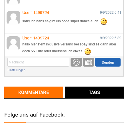
User11499724
9/9/2022
6:41
sorry ich habs es gibt ein code super danke euch
User11499724
9/9/2022
6:39
hallo hier steht inklusive versand bei ebay sind es dann aber
doch 55 Euro oder übersehe ich etwas
Günni
9/1/2022
6:17
Einstellungen
Ich glaube du hast den Sinn eines Schnäppchenblogs noch
immer nicht verstanden?
Günni
KOMMENTARE
TAGS
9/1/2022
6:16
Dann schau mal bitte auf das Datum
Die meisten Deals
sind Tagespreise!
Folge uns auf Facebook:
User11493041
8/31/2022
7:10