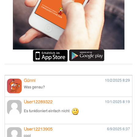
Günni
10/2/2025
8:29
Was genau?
User12289322
10/1/2025
8:19
Es funktioniert einfach nicht
User12213905
6/9/2025
6:37
cool