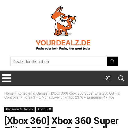
Home
»
Konsolen & Games
»
[Xbox 360] Xbox 360 Super Elite 250 GB + 2
Controller + Forza 3 + 1 Monat Live für knapp 237€ – Ersparnis: 47,76€
Konsolen & Games
Xbox 360
[Xbox 360] Xbox 360 Super