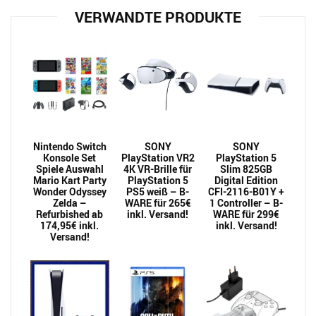
VERWANDTE PRODUKTE
Nintendo Switch
SONY
SONY
Konsole Set
PlayStation VR2
PlayStation 5
Spiele Auswahl
4K VR-Brille für
Slim 825GB
Mario Kart Party
PlayStation 5
Digital Edition
Wonder Odyssey
PS5 weiß – B-
CFI-2116-B01Y +
Zelda –
WARE für 265€
1 Controller – B-
Refurbished ab
inkl. Versand!
WARE für 299€
174,95€ inkl.
inkl. Versand!
Versand!