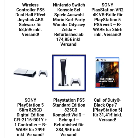
Wireless
Nintendo Switch
SONY
Controller PS5
Konsole Set
PlayStation VR2
Dual Hall Effect
Spiele Auswahl
4K VR-Brille für
Joystick ABS
Mario Kart Party
PlayStation 5
Schwarz für
Wonder Odyssey
PS5 weiß – B-
58,59€ inkl.
Zelda –
WARE für 265€
Versand!
Refurbished ab
inkl. Versand!
174,95€ inkl.
Versand!
SONY
Playstation PS5
Call of Duty®-
PlayStation 5
Standard Edition
Black Ops 7 –
Slim 825GB
– 825GB
[PlayStation 5]
Digital Edition
Komplett Weiß –
für 31,41€ inkl.
CFI-2116-B01Y +
Sehr gut –
Versand!
1 Controller – B-
Refurbished für
WARE für 299€
384,95€ inkl.
inkl. Versand!
Versand!