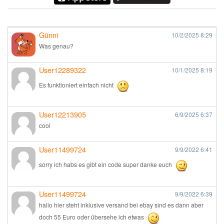
Günni
10/2/2025
8:29
Was genau?
User12289322
10/1/2025
8:19
Es funktioniert einfach nicht
User12213905
6/9/2025
6:37
cool
User11499724
9/9/2022
6:41
sorry ich habs es gibt ein code super danke euch
User11499724
9/9/2022
6:39
hallo hier steht inklusive versand bei ebay sind es dann aber
doch 55 Euro oder übersehe ich etwas