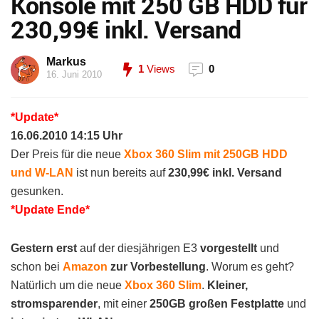
Konsole mit 250 GB HDD für
230,99€ inkl. Versand
Markus
1
Views
0
16. Juni 2010
*Update*
16.06.2010 14:15 Uhr
Der Preis für die neue
Xbox 360 Slim mit 250GB HDD
und W-LAN
ist nun bereits auf
230,99€ inkl. Versand
gesunken.
*Update Ende*
Gestern erst
auf der diesjährigen E3
vorgestellt
und
schon bei
Amazon
zur Vorbestellung
. Worum es geht?
Natürlich um die neue
Xbox 360 Slim
.
Kleiner,
stromsparender
, mit einer
250GB großen Festplatte
und