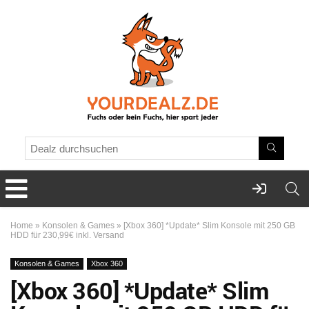
Home
»
Konsolen & Games
»
[Xbox 360] *Update* Slim Konsole mit 250 GB
HDD für 230,99€ inkl. Versand
Konsolen & Games
Xbox 360
[Xbox 360] *Update* Slim