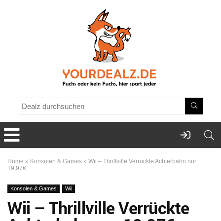
Home
»
Konsolen & Games
»
Wii – Thrillville Verrückte Achterbahn nur
19,97€
Konsolen & Games
Wii
Wii – Thrillville Verrückte