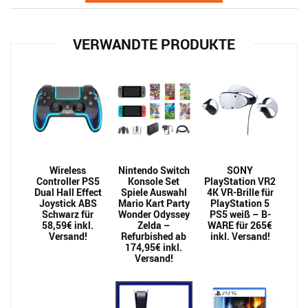
VERWANDTE PRODUKTE
Wireless
Nintendo Switch
SONY
Controller PS5
Konsole Set
PlayStation VR2
Dual Hall Effect
Spiele Auswahl
4K VR-Brille für
Joystick ABS
Mario Kart Party
PlayStation 5
Schwarz für
Wonder Odyssey
PS5 weiß – B-
58,59€ inkl.
Zelda –
WARE für 265€
Versand!
Refurbished ab
inkl. Versand!
174,95€ inkl.
Versand!