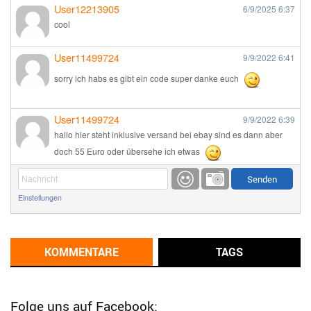
User12213905
6/9/2025
6:37
cool
User11499724
9/9/2022
6:41
sorry ich habs es gibt ein code super danke euch
User11499724
9/9/2022
6:39
hallo hier steht inklusive versand bei ebay sind es dann aber
doch 55 Euro oder übersehe ich etwas
Günni
9/1/2022
6:17
Einstellungen
Ich glaube du hast den Sinn eines Schnäppchenblogs noch
immer nicht verstanden?
Günni
KOMMENTARE
TAGS
9/1/2022
6:16
Dann schau mal bitte auf das Datum
Die meisten Deals
sind Tagespreise!
Folge uns auf Facebook: