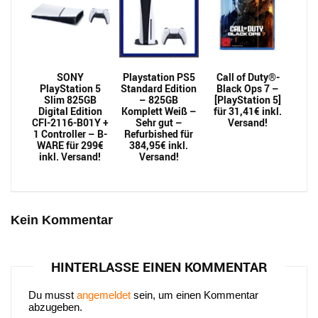
SONY
Playstation PS5
Call of Duty®-
PlayStation 5
Standard Edition
Black Ops 7 –
Slim 825GB
– 825GB
[PlayStation 5]
Digital Edition
Komplett Weiß –
für 31,41€ inkl.
CFI-2116-B01Y +
Sehr gut –
Versand!
1 Controller – B-
Refurbished für
WARE für 299€
384,95€ inkl.
inkl. Versand!
Versand!
Kein Kommentar
HINTERLASSE EINEN KOMMENTAR
Du musst
angemeldet
sein, um einen Kommentar
abzugeben.