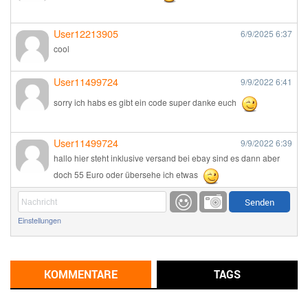
User12213905
6/9/2025
6:37
cool
User11499724
9/9/2022
6:41
sorry ich habs es gibt ein code super danke euch
User11499724
9/9/2022
6:39
hallo hier steht inklusive versand bei ebay sind es dann aber
doch 55 Euro oder übersehe ich etwas
Günni
9/1/2022
6:17
Einstellungen
Ich glaube du hast den Sinn eines Schnäppchenblogs noch
immer nicht verstanden?
Günni
KOMMENTARE
TAGS
9/1/2022
6:16
Dann schau mal bitte auf das Datum
Die meisten Deals