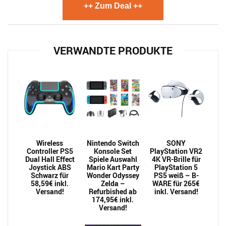
++ Zum Deal ++
VERWANDTE PRODUKTE
Wireless
Nintendo Switch
SONY
Controller PS5
Konsole Set
PlayStation VR2
Dual Hall Effect
Spiele Auswahl
4K VR-Brille für
Joystick ABS
Mario Kart Party
PlayStation 5
Schwarz für
Wonder Odyssey
PS5 weiß – B-
58,59€ inkl.
Zelda –
WARE für 265€
Versand!
Refurbished ab
inkl. Versand!
174,95€ inkl.
Versand!