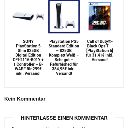
SONY
Playstation PS5
Call of Duty®-
PlayStation 5
Standard Edition
Black Ops 7 –
Slim 825GB
– 825GB
[PlayStation 5]
Digital Edition
Komplett Weiß –
für 31,41€ inkl.
CFI-2116-B01Y +
Sehr gut –
Versand!
1 Controller – B-
Refurbished für
WARE für 299€
384,95€ inkl.
inkl. Versand!
Versand!
Kein Kommentar
HINTERLASSE EINEN KOMMENTAR