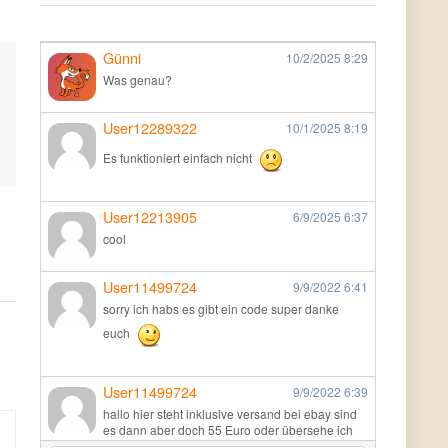
Günni
10/2/2025
8:29
Was genau?
User12289322
10/1/2025
8:19
Es funktioniert einfach nicht
User12213905
6/9/2025
6:37
cool
User11499724
9/9/2022
6:41
sorry ich habs es gibt ein code super danke
euch
User11499724
9/9/2022
6:39
hallo hier steht inklusive versand bei ebay sind
es dann aber doch 55 Euro oder übersehe ich