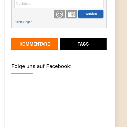
etwas
Günni
9/1/2022
6:17
Einstellungen
Ich glaube du hast den Sinn eines
Schnäppchenblogs noch immer nicht
verstanden?
KOMMENTARE
TAGS
Günni
9/1/2022
6:16
Dann schau mal bitte auf das Datum
Die
meisten Deals sind Tagespreise!
Folge uns auf Facebook:
User11493041
8/31/2022
7:10
Wird hier für 98,99 angeboten, bei Klick auf "Zum
Deal" sind es dann 140 Euro, das ist doch
Betrug am Kunden
Günni
7/30/2022
5:32
Wieso beschiss? Wir sind ein Schnäppchenblog
der "nur" auf Deals hinweist, wir selbst verkaufen
das Produkt nicht. Zudem ist das was du suchst
schon 2 Jahre her.