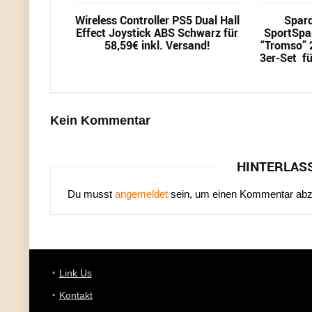
Wireless Controller PS5 Dual Hall
Spard
Effect Joystick ABS Schwarz für
SportSpa
58,59€ inkl. Versand!
“Tromso” 2
3er-Set fü
Kein Kommentar
HINTERLAS
Du musst
angemeldet
sein, um einen Kommentar ab
Link Us
Kontakt