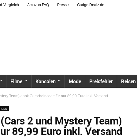
d-Vergleich
Amazon FAQ
Presse
GadgetDealz.de
Filme
Konsolen
Mode
Preisfehler
Reisen
stery Team) dank Gutscheincode für nur 89,99 Euro inkl. Versand
hops
 (Cars 2 und Mystery Team)
ur 89,99 Euro inkl. Versand