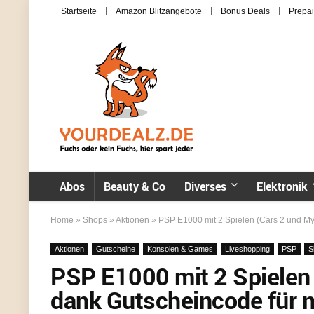
Startseite
Amazon Blitzangebote
Bonus Deals
Prepai
Abos
Beauty & Co
Diverses
Elektronik
Home
»
Shops
»
Aktionen
»
PSP E1000 mit 2 Spielen (Cars 2 und My
Aktionen
Gutscheine
Konsolen & Games
Liveshopping
PSP
S
PSP E1000 mit 2 Spielen
dank Gutscheincode für n