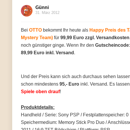
Günni
31. März 2012
Bei
OTTO
bekommt Ihr heute als
Happy Preis des 
Mystery Team)
für
99,99 Euro zzgl. Versandkosten
noch günstiger ginge. Wenn Ihr den
Gutscheincode
89,99 Euro inkl. Versand
.
Und der Preis kann sich auch durchaus sehen lasse
schon mindestens
95,- Euro
inkl. Versand. Es lassen
Spiele oben drauf
!
Produktdetails:
Handheld / Serie: Sony PSP / Festplattenspeicher: 0
Speichermedium: Memory Stick Pro Duo / Anschlüsse: 
2011 / 16:9 TFT-Bildschirm / Plattform: PSP