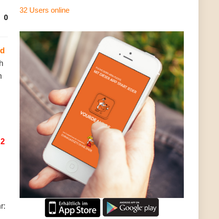
32 Users
online
0
nd
h
h
 2
r: