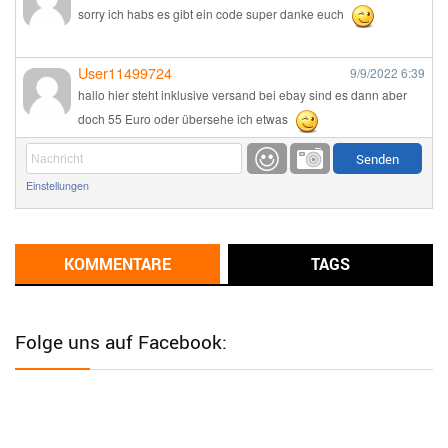
sorry ich habs es gibt ein code super danke euch
User11499724
9/9/2022
6:39
hallo hier steht inklusive versand bei ebay sind es dann aber
doch 55 Euro oder übersehe ich etwas
Günni
9/1/2022
6:17
Einstellungen
Ich glaube du hast den Sinn eines Schnäppchenblogs noch
immer nicht verstanden?
Günni
KOMMENTARE
TAGS
9/1/2022
6:16
Dann schau mal bitte auf das Datum
Die meisten Deals
sind Tagespreise!
Folge uns auf Facebook:
User11493041
8/31/2022
7:10
Wird hier für 98,99 angeboten, bei Klick auf "Zum Deal" sind es
dann 140 Euro, das ist doch Betrug am Kunden