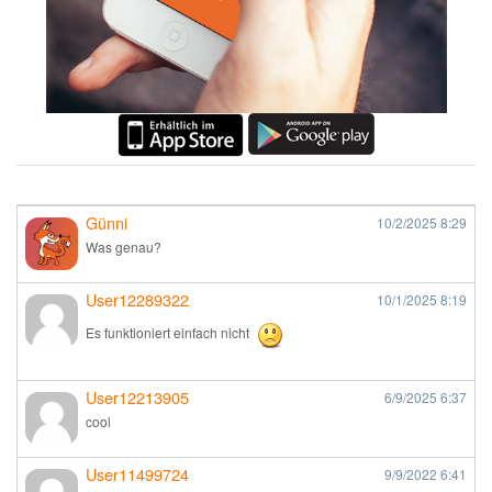
Günni
10/2/2025
8:29
Was genau?
User12289322
10/1/2025
8:19
Es funktioniert einfach nicht
User12213905
6/9/2025
6:37
cool
User11499724
9/9/2022
6:41