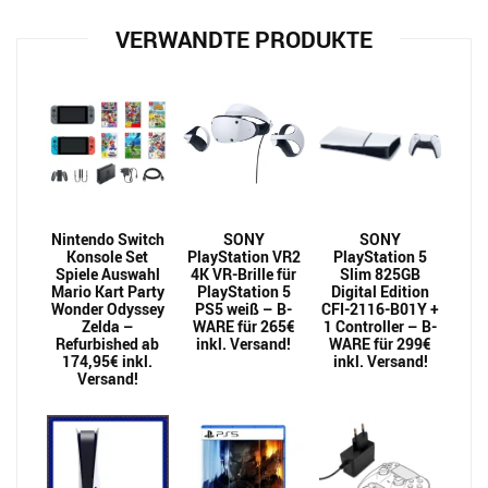
VERWANDTE PRODUKTE
Nintendo Switch
SONY
SONY
Konsole Set
PlayStation VR2
PlayStation 5
Spiele Auswahl
4K VR-Brille für
Slim 825GB
Mario Kart Party
PlayStation 5
Digital Edition
Wonder Odyssey
PS5 weiß – B-
CFI-2116-B01Y +
Zelda –
WARE für 265€
1 Controller – B-
Refurbished ab
inkl. Versand!
WARE für 299€
174,95€ inkl.
inkl. Versand!
Versand!