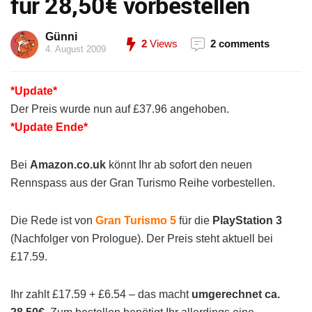
für 28,50€ vorbestellen
Günni
2
Views
2 comments
4. August 2009
*Update*
Der Preis wurde nun auf £37.96 angehoben.
*Update Ende*
Bei
Amazon.co.uk
könnt Ihr ab sofort den neuen
Rennspass aus der Gran Turismo Reihe vorbestellen.
Die Rede ist von
Gran Turismo 5
für die
PlayStation 3
(Nachfolger von Prologue). Der Preis steht aktuell bei
£17.59.
Ihr zahlt £17.59 + £6.54 – das macht
umgerechnet ca.