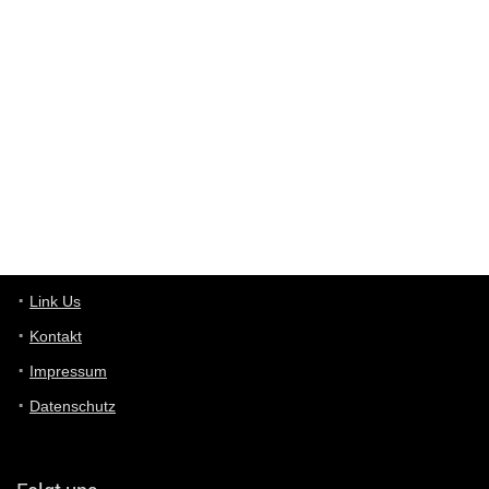
Günni
7/30/2022
5:32
Wieso beschiss? Wir sind ein Schnäppchenblog der "nur" auf
Deals hinweist, wir selbst verkaufen das Produkt nicht. Zudem
ist das was du suchst schon 2 Jahre her.
User11448863
7/13/2022
3:39
von welchem Panel sprichst du?
User11448767
7/13/2022
1:15
... das Panel hat eine durchsichtige Folie - muss diese weg??
Günni
7/11/2022
5:43
Du hast eine Mail
Link Us
Kontakt
Günni
7/11/2022
5:40
Impressum
Ich schreib dir mal zurück!
Datenschutz
Günni
7/11/2022
5:40
Jo habs gefunden!