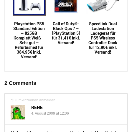
Playstation PS5
Call of Duty®-
Speedlink Dual
Standard Edition
Black Ops 7 –
Ladestation
– 825GB
[PlayStation 5]
Ladegerät für
Komplett Weiß –
für 31,41€ inkl.
PS5 Wireless
Sehr gut –
Versand!
Controller Dock
Refurbished für
für 12,90€ inkl.
384,95€ inkl.
Versand!
Versand!
2 Comments
Zum Antworten anmelden
RENE
4. August 2009 at 12:06