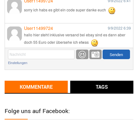
User11499724
9/9/2022
6:41
sorry ich habs es gibt ein code super danke euch
User11499724
9/9/2022
6:39
hallo hier steht inklusive versand bei ebay sind es dann aber
doch 55 Euro oder übersehe ich etwas
Günni
9/1/2022
6:17
Einstellungen
Ich glaube du hast den Sinn eines Schnäppchenblogs noch
immer nicht verstanden?
Günni
KOMMENTARE
TAGS
9/1/2022
6:16
Dann schau mal bitte auf das Datum
Die meisten Deals
sind Tagespreise!
Folge uns auf Facebook:
User11493041
8/31/2022
7:10
Wird hier für 98,99 angeboten, bei Klick auf "Zum Deal" sind es
dann 140 Euro, das ist doch Betrug am Kunden