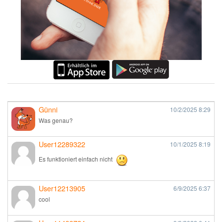
Günni
10/2/2025
8:29
Was genau?
User12289322
10/1/2025
8:19
Es funktioniert einfach nicht
User12213905
6/9/2025
6:37
cool