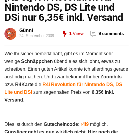
Nintendo DS, DS Lite und
DSi nur 6,35€ inkl. Versand
Günni
1
Views
9 comments
24. September 2009
Wie Ihr sicher bemerkt habt, gibt es im Moment sehr
wenige
Schnäppchen
über die es sich lohnt, etwas zu
schreiben. Einen guten Artikel konnte ich allerdings gerade
ausfindig machen. Und zwar bekommt Ihr bei
Zoombits
bzw.
R4Karte
die
R4i Revolution für Nintendo DS, DS
Lite und DSi
zum sagenhaften Preis von
6,35€ inkl.
Versand
.
Dies ist durch den
Gutscheincode
:
r4i9
möglich.
Günstiger geht es nun wirklich nicht. Hier noch die