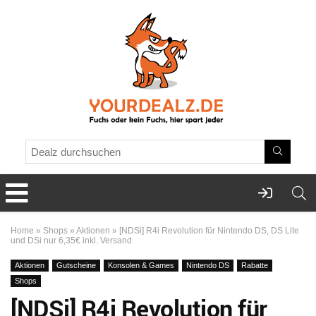
Home
»
Shops
»
Aktionen
»
[NDSi] R4i Revolution für Nintendo DS, DS Lite
und DSi nur 6,35€ inkl. Versand
Aktionen
Gutscheine
Konsolen & Games
Nintendo DS
Rabatte
Shops
[NDSi] R4i Revolution für