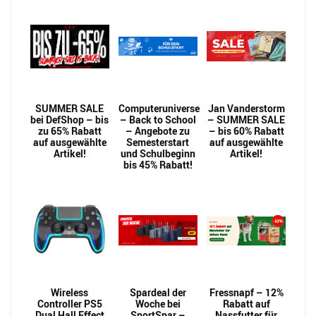
SUMMER SALE
Computeruniverse
Jan Vanderstorm
bei DefShop – bis
– Back to School
– SUMMER SALE
zu 65% Rabatt
– Angebote zu
– bis 60% Rabatt
auf ausgewählte
Semesterstart
auf ausgewählte
Artikel!
und Schulbeginn
Artikel!
bis 45% Rabatt!
Wireless
Spardeal der
Fressnapf – 12%
Controller PS5
Woche bei
Rabatt auf
Dual Hall Effect
SportSpar –
Nassfutter für