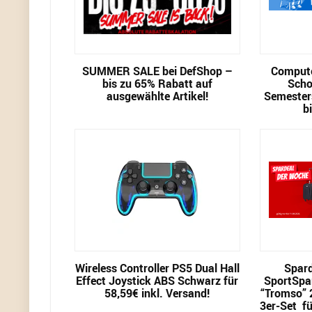
SUMMER SALE bei DefShop –
Compute
bis zu 65% Rabatt auf
Scho
ausgewählte Artikel!
Semester
b
Wireless Controller PS5 Dual Hall
Spard
Effect Joystick ABS Schwarz für
SportSpa
58,59€ inkl. Versand!
“Tromso” 2
3er-Set fü