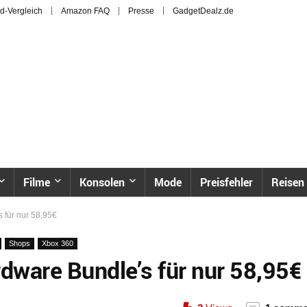
d-Vergleich
Amazon FAQ
Presse
GadgetDealz.de
Filme
Konsolen
Mode
Preisfehler
Reisen
 für nur 58,95€
Shops
Xbox 360
dware Bundle’s für nur 58,95€