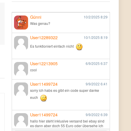
Günni
10/2/2025
8:29
Was genau?
User12289322
10/1/2025
8:19
Es funktioniert einfach nicht
User12213905
6/9/2025
6:37
cool
User11499724
9/9/2022
6:41
sorry ich habs es gibt ein code super danke
euch
User11499724
9/9/2022
6:39
hallo hier steht inklusive versand bei ebay sind
es dann aber doch 55 Euro oder übersehe ich