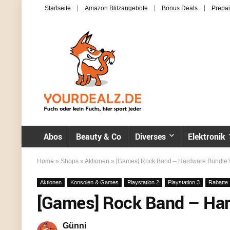
Startseite
Amazon Blitzangebote
Bonus Deals
Prepai
Abos
Beauty & Co
Diverses
Elektronik
Home
»
Shops
»
Aktionen
»
[Games] Rock Band – Hardware Bundle’s
Aktionen
Konsolen & Games
Playstation 2
Playstation 3
Rabatte
[Games] Rock Band – Har
Günni