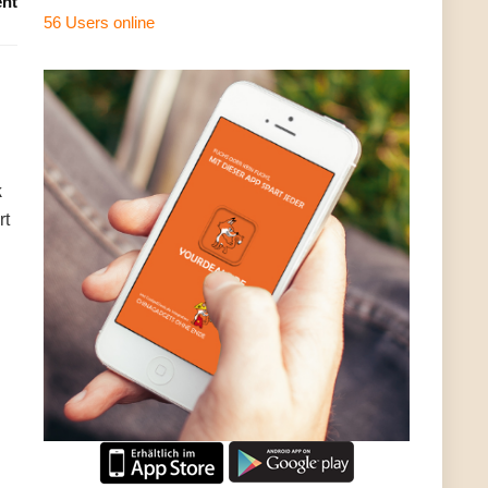
nt
56 Users
online
k
rt