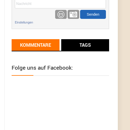
etwas
Günni
9/1/2022
6:17
Einstellungen
Ich glaube du hast den Sinn eines
Schnäppchenblogs noch immer nicht
verstanden?
KOMMENTARE
TAGS
Günni
9/1/2022
6:16
Dann schau mal bitte auf das Datum
Die
meisten Deals sind Tagespreise!
Folge uns auf Facebook:
User11493041
8/31/2022
7:10
Wird hier für 98,99 angeboten, bei Klick auf "Zum
Deal" sind es dann 140 Euro, das ist doch
Betrug am Kunden
Günni
7/30/2022
5:32
Wieso beschiss? Wir sind ein Schnäppchenblog
der "nur" auf Deals hinweist, wir selbst verkaufen
das Produkt nicht. Zudem ist das was du suchst
schon 2 Jahre her.