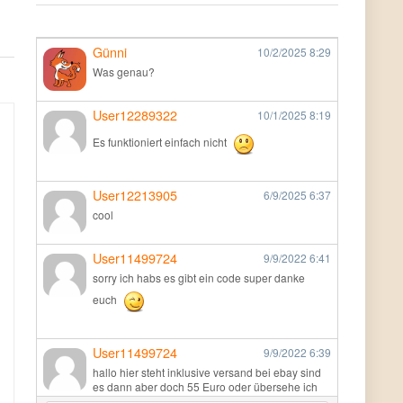
Günni
10/2/2025
8:29
Was genau?
User12289322
10/1/2025
8:19
Es funktioniert einfach nicht
User12213905
6/9/2025
6:37
cool
User11499724
9/9/2022
6:41
sorry ich habs es gibt ein code super danke
euch
User11499724
9/9/2022
6:39
hallo hier steht inklusive versand bei ebay sind
es dann aber doch 55 Euro oder übersehe ich