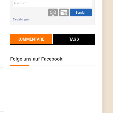
etwas
Günni
9/1/2022
6:17
Einstellungen
Ich glaube du hast den Sinn eines
Schnäppchenblogs noch immer nicht
verstanden?
KOMMENTARE
TAGS
Günni
9/1/2022
6:16
Dann schau mal bitte auf das Datum
Die
meisten Deals sind Tagespreise!
Folge uns auf Facebook:
User11493041
8/31/2022
7:10
Wird hier für 98,99 angeboten, bei Klick auf "Zum
Deal" sind es dann 140 Euro, das ist doch
Betrug am Kunden
Günni
7/30/2022
5:32
Wieso beschiss? Wir sind ein Schnäppchenblog
der "nur" auf Deals hinweist, wir selbst verkaufen
das Produkt nicht. Zudem ist das was du suchst
schon 2 Jahre her.