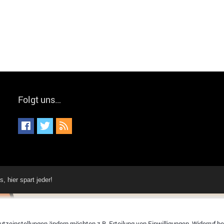
Folgt uns…
hier spart jeder!
tzeinstellungen ändern möchten z.B. Erteilung von Einwilligungen, Widerruf bere