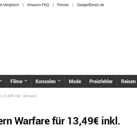
d-Vergleich
Amazon FAQ
Presse
GadgetDealz.de
Filme
Konsolen
Mode
Preisfehler
Reisen
r 13,49€ inkl. Versand
ern Warfare für 13,49€ inkl.