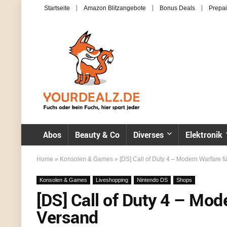
Startseite
Amazon Blitzangebote
Bonus Deals
Prepai
Abos
Beauty & Co
Diverses
Elektronik
Home
»
Konsolen & Games
»
[DS] Call of Duty 4 – Modern Warfare fü
Konsolen & Games
Liveshopping
Nintendo DS
Shops
[DS] Call of Duty 4 – Mod
Versand