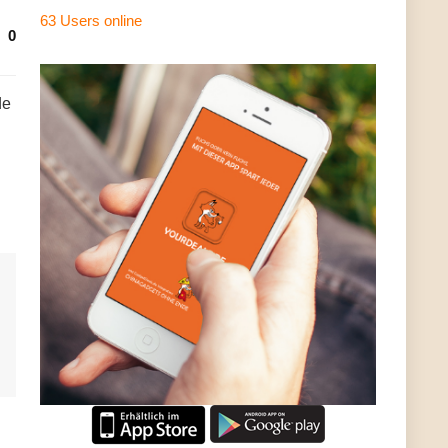
63 Users
online
0
de