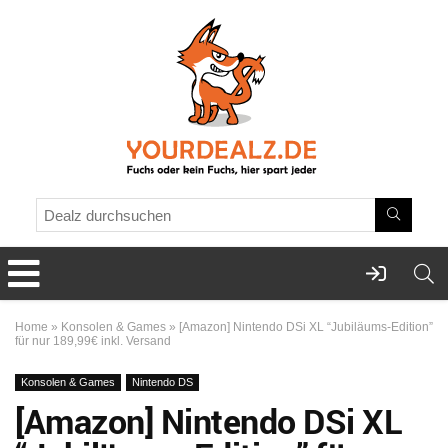
Home
»
Konsolen & Games
»
[Amazon] Nintendo DSi XL “Jubiläums-Edition”
für nur 189,99€ inkl. Versand
Konsolen & Games
Nintendo DS
[Amazon] Nintendo DSi XL