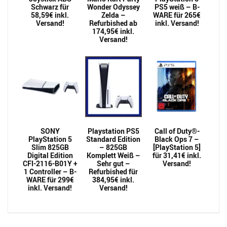
Schwarz für
Wonder Odyssey
PS5 weiß – B-
58,59€ inkl.
Zelda –
WARE für 265€
Versand!
Refurbished ab
inkl. Versand!
174,95€ inkl.
Versand!
SONY
Playstation PS5
Call of Duty®-
PlayStation 5
Standard Edition
Black Ops 7 –
Slim 825GB
– 825GB
[PlayStation 5]
Digital Edition
Komplett Weiß –
für 31,41€ inkl.
CFI-2116-B01Y +
Sehr gut –
Versand!
1 Controller – B-
Refurbished für
WARE für 299€
384,95€ inkl.
inkl. Versand!
Versand!