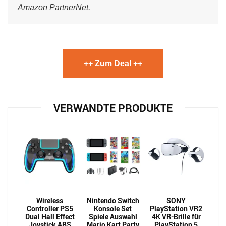
Amazon PartnerNet.
++ Zum Deal ++
VERWANDTE PRODUKTE
Wireless
Nintendo Switch
SONY
Controller PS5
Konsole Set
PlayStation VR2
Dual Hall Effect
Spiele Auswahl
4K VR-Brille für
Joystick ABS
Mario Kart Party
PlayStation 5