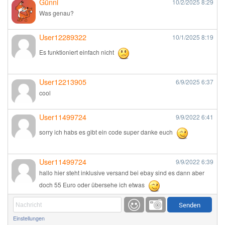
Günni
10/2/2025
8:29
Was genau?
User12289322
10/1/2025
8:19
Es funktioniert einfach nicht
User12213905
6/9/2025
6:37
cool
User11499724
9/9/2022
6:41
sorry ich habs es gibt ein code super danke euch
User11499724
9/9/2022
6:39
hallo hier steht inklusive versand bei ebay sind es dann aber
doch 55 Euro oder übersehe ich etwas
Günni
9/1/2022
6:17
Einstellungen