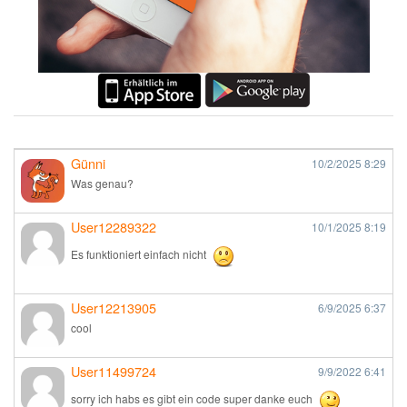
Günni
10/2/2025
8:29
Was genau?
User12289322
10/1/2025
8:19
Es funktioniert einfach nicht
User12213905
6/9/2025
6:37
cool
User11499724
9/9/2022
6:41
sorry ich habs es gibt ein code super danke euch