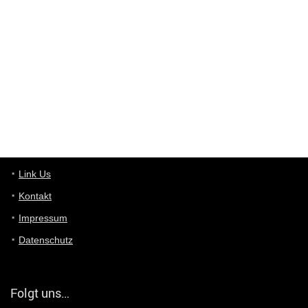
Wieso beschiss? Wir sind ein Schnäppchenblog der "nur" auf
Deals hinweist, wir selbst verkaufen das Produkt nicht. Zudem
ist das was du suchst schon 2 Jahre her.
User11448863
7/13/2022
3:39
von welchem Panel sprichst du?
User11448767
7/13/2022
1:15
... das Panel hat eine durchsichtige Folie - muss diese weg??
Günni
7/11/2022
5:43
Du hast eine Mail
Link Us
Kontakt
Günni
7/11/2022
5:40
Impressum
Ich schreib dir mal zurück!
Datenschutz
Günni
7/11/2022
5:40
Jo habs gefunden!
Folgt uns…