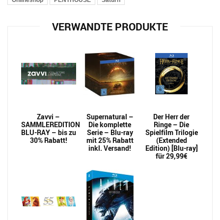
Onlineshop
PENTHOUSE
Saturn
VERWANDTE PRODUKTE
Zavvi –
Supernatural –
Der Herr der
SAMMLEREDITION
Die komplette
Ringe – Die
BLU-RAY – bis zu
Serie – Blu-ray
Spielfilm Trilogie
30% Rabatt!
mit 25% Rabatt
(Extended
inkl. Versand!
Edition) [Blu-ray]
für 29,99€