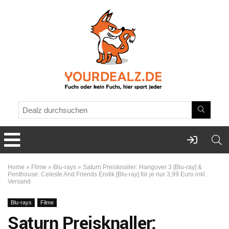
Home
»
Filme
»
Blu-rays
»
Saturn Preisknaller: Hangover 3 [Blu-ray] &
Penthouse: Celeste And Friends Erotik [Blu-ray] für je nur 3,99 Euro inkl.
Versand
Blu-rays
Filme
Saturn Preisknaller: