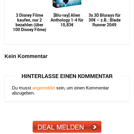
3 Disney Filme
[Blu-ray] Alien
3x 3D Blurays für
kaufen, nur 2
Anthology 1-4 für
30€ – z.B.: Blade
bezahlen (über
10,83€
Runner 2049
100 Disney Filme)
Kein Kommentar
HINTERLASSE EINEN KOMMENTAR
Du musst
angemeldet
sein, um einen Kommentar
abzugeben.