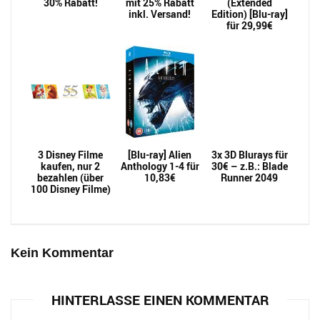
30% Rabatt!
mit 25% Rabatt
(Extended
inkl. Versand!
Edition) [Blu-ray]
für 29,99€
3 Disney Filme
[Blu-ray] Alien
3x 3D Blurays für
kaufen, nur 2
Anthology 1-4 für
30€ – z.B.: Blade
bezahlen (über
10,83€
Runner 2049
100 Disney Filme)
Kein Kommentar
HINTERLASSE EINEN KOMMENTAR