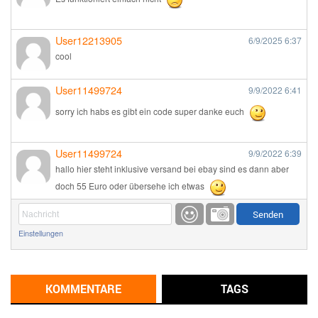
User12213905
6/9/2025
6:37
cool
User11499724
9/9/2022
6:41
sorry ich habs es gibt ein code super danke euch
User11499724
9/9/2022
6:39
hallo hier steht inklusive versand bei ebay sind es dann aber
doch 55 Euro oder übersehe ich etwas
Günni
9/1/2022
6:17
Einstellungen
Ich glaube du hast den Sinn eines Schnäppchenblogs noch
immer nicht verstanden?
Günni
KOMMENTARE
TAGS
9/1/2022
6:16
Dann schau mal bitte auf das Datum
Die meisten Deals