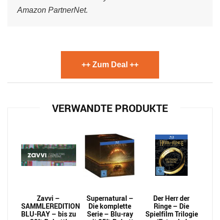
Amazon PartnerNet.
++ Zum Deal ++
VERWANDTE PRODUKTE
Zavvi –
Supernatural –
Der Herr der
SAMMLEREDITION
Die komplette
Ringe – Die
BLU-RAY – bis zu
Serie – Blu-ray
Spielfilm Trilogie