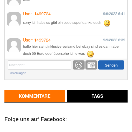
User11499724
9/9/2022
6:41
sorry ich habs es gibt ein code super danke euch
User11499724
9/9/2022
6:39
hallo hier steht inklusive versand bei ebay sind es dann aber
doch 55 Euro oder übersehe ich etwas
Günni
9/1/2022
6:17
Einstellungen
Ich glaube du hast den Sinn eines Schnäppchenblogs noch
immer nicht verstanden?
Günni
KOMMENTARE
TAGS
9/1/2022
6:16
Dann schau mal bitte auf das Datum
Die meisten Deals
sind Tagespreise!
Folge uns auf Facebook:
User11493041
8/31/2022
7:10