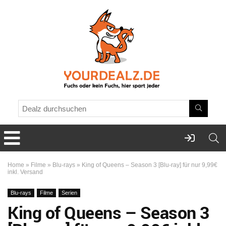
Home
»
Filme
»
Blu-rays
»
King of Queens – Season 3 [Blu-ray] für nur 9,99€
inkl. Versand
Blu-rays
Filme
Serien
King of Queens – Season 3