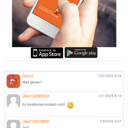
Günni
10/2/2025
8:29
Was genau?
User12289322
10/1/2025
8:19
Es funktioniert einfach nicht
User12213905
6/9/2025
6:37
cool