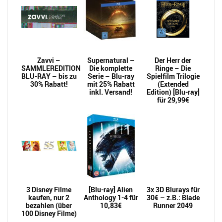
Zavvi –
Supernatural –
Der Herr der
SAMMLEREDITION
Die komplette
Ringe – Die
BLU-RAY – bis zu
Serie – Blu-ray
Spielfilm Trilogie
30% Rabatt!
mit 25% Rabatt
(Extended
inkl. Versand!
Edition) [Blu-ray]
für 29,99€
3 Disney Filme
[Blu-ray] Alien
3x 3D Blurays für
kaufen, nur 2
Anthology 1-4 für
30€ – z.B.: Blade
bezahlen (über
10,83€
Runner 2049
100 Disney Filme)