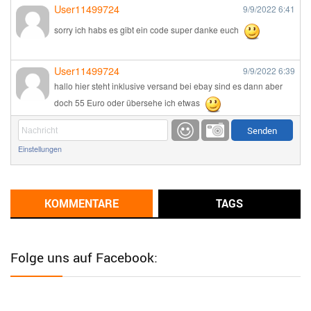
User11499724
9/9/2022
6:41
sorry ich habs es gibt ein code super danke euch
User11499724
9/9/2022
6:39
hallo hier steht inklusive versand bei ebay sind es dann aber
doch 55 Euro oder übersehe ich etwas
Günni
9/1/2022
6:17
Einstellungen
Ich glaube du hast den Sinn eines Schnäppchenblogs noch
immer nicht verstanden?
Günni
KOMMENTARE
TAGS
9/1/2022
6:16
Dann schau mal bitte auf das Datum
Die meisten Deals
sind Tagespreise!
Folge uns auf Facebook:
User11493041
8/31/2022
7:10
Wird hier für 98,99 angeboten, bei Klick auf "Zum Deal" sind es
dann 140 Euro, das ist doch Betrug am Kunden