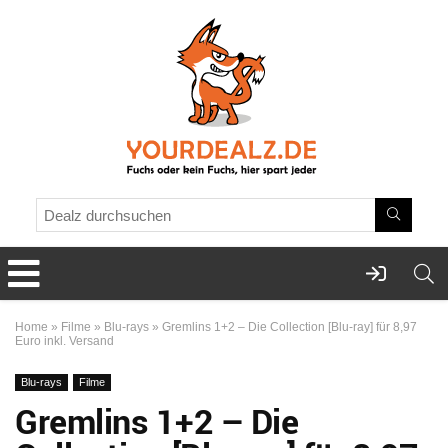
Home
»
Filme
»
Blu-rays
»
Gremlins 1+2 – Die Collection [Blu-ray] für 8,97
Euro inkl. Versand
Blu-rays
Filme
Gremlins 1+2 – Die