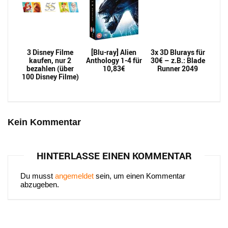
3 Disney Filme
[Blu-ray] Alien
3x 3D Blurays für
kaufen, nur 2
Anthology 1-4 für
30€ – z.B.: Blade
bezahlen (über
10,83€
Runner 2049
100 Disney Filme)
Kein Kommentar
HINTERLASSE EINEN KOMMENTAR
Du musst
angemeldet
sein, um einen Kommentar
abzugeben.