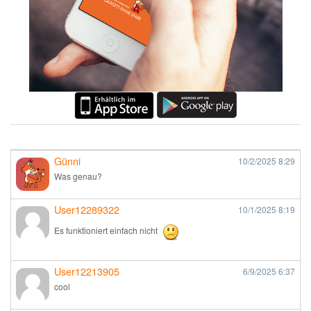
Günni
10/2/2025
8:29
Was genau?
User12289322
10/1/2025
8:19
Es funktioniert einfach nicht
User12213905
6/9/2025
6:37
cool