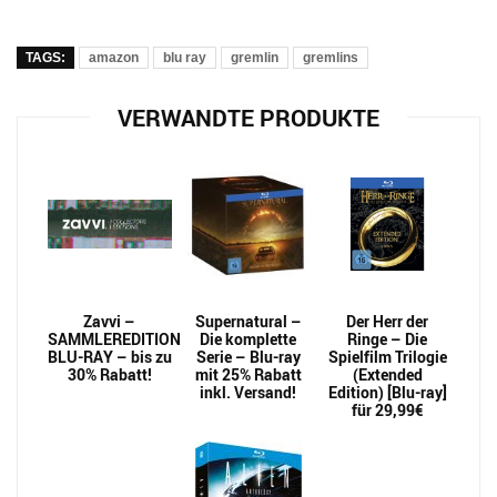
TAGS:
amazon
blu ray
gremlin
gremlins
VERWANDTE PRODUKTE
Zavvi –
Supernatural –
Der Herr der
SAMMLEREDITION
Die komplette
Ringe – Die
BLU-RAY – bis zu
Serie – Blu-ray
Spielfilm Trilogie
30% Rabatt!
mit 25% Rabatt
(Extended
inkl. Versand!
Edition) [Blu-ray]
für 29,99€