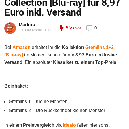
Collection [Blu-ray] für 8,97
Euro inkl. Versand
Markus
5
Views
0
10. Dezember 2013
Bei
Amazon
erhaltet Ihr die
Kollektion
Gremlins 1+2
[Blu-ray]
im Moment schon für nur
8,97 Euro inklusive
Versand
. Ein absoluter
Klassiker zu einem Top-Preis
!
Beinhaltet:
Gremlins 1 – Kleine Monster
Gremlins 2 – Die Rückkehr der kleinen Monster
In einem
Preisvergleich
via
idealo
fallen hier sonst