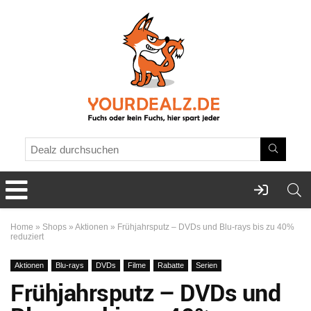
Home
»
Shops
»
Aktionen
»
Frühjahrsputz – DVDs und Blu-rays bis zu 40%
reduziert
Aktionen
Blu-rays
DVDs
Filme
Rabatte
Serien
Frühjahrsputz – DVDs und