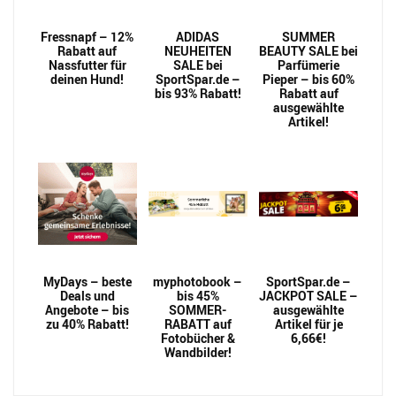
Fressnapf – 12%
ADIDAS
SUMMER
Rabatt auf
NEUHEITEN
BEAUTY SALE bei
Nassfutter für
SALE bei
Parfümerie
deinen Hund!
SportSpar.de –
Pieper – bis 60%
bis 93% Rabatt!
Rabatt auf
ausgewählte
Artikel!
MyDays – beste
myphotobook –
SportSpar.de –
Deals und
bis 45%
JACKPOT SALE –
Angebote – bis
SOMMER-
ausgewählte
zu 40% Rabatt!
RABATT auf
Artikel für je
Fotobücher &
6,66€!
Wandbilder!