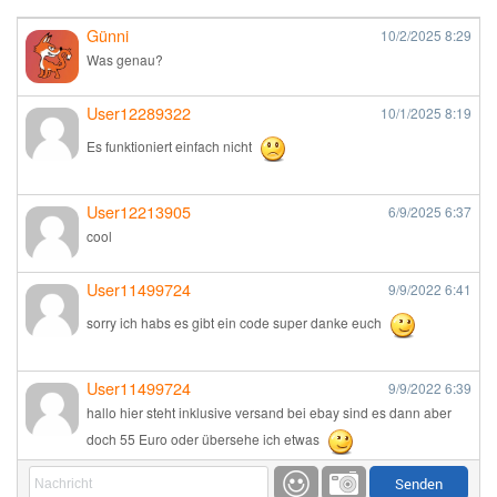
Günni
10/2/2025
8:29
Was genau?
User12289322
10/1/2025
8:19
Es funktioniert einfach nicht
User12213905
6/9/2025
6:37
cool
User11499724
9/9/2022
6:41
sorry ich habs es gibt ein code super danke euch
User11499724
9/9/2022
6:39
hallo hier steht inklusive versand bei ebay sind es dann aber
doch 55 Euro oder übersehe ich etwas