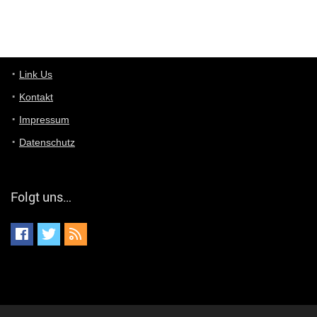
User11448767
7/13/2022
1:15
... das Panel hat eine durchsichtige Folie - muss diese weg??
Günni
7/11/2022
5:43
Du hast eine Mail
Link Us
Kontakt
Günni
7/11/2022
5:40
Impressum
Ich schreib dir mal zurück!
Datenschutz
Günni
7/11/2022
5:40
Jo habs gefunden!
Folgt uns…
ALIENWESEN
7/11/2022
5:40
alternativ Email senden an admin@yourdealz.de ?
ALIENWESEN
7/11/2022
5:38
nein, Dealübeschrift: DDownload
Günni
7/11/2022
3:50