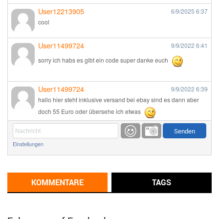
User12213905
6/9/2025
6:37
cool
User11499724
9/9/2022
6:41
sorry ich habs es gibt ein code super danke euch
User11499724
9/9/2022
6:39
hallo hier steht inklusive versand bei ebay sind es dann aber
doch 55 Euro oder übersehe ich etwas
Günni
9/1/2022
6:17
Einstellungen
Ich glaube du hast den Sinn eines Schnäppchenblogs noch
immer nicht verstanden?
Günni
KOMMENTARE
TAGS
9/1/2022
6:16
Dann schau mal bitte auf das Datum
Die meisten Deals
sind Tagespreise!