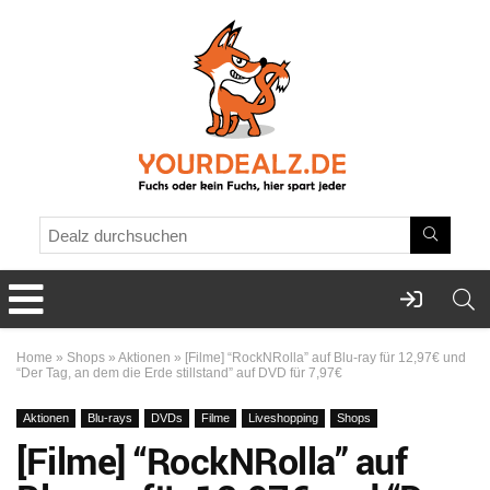
Home
»
Shops
»
Aktionen
»
[Filme] “RockNRolla” auf Blu-ray für 12,97€ und
“Der Tag, an dem die Erde stillstand” auf DVD für 7,97€
Aktionen
Blu-rays
DVDs
Filme
Liveshopping
Shops
[Filme] “RockNRolla” auf