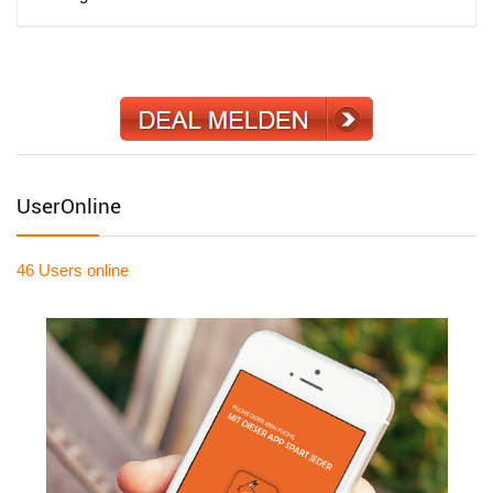
UserOnline
46 Users
online