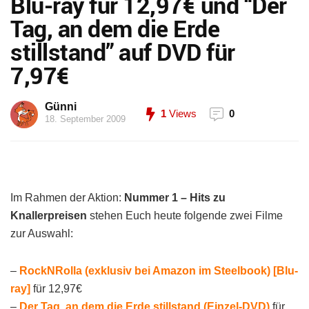
Blu-ray für 12,97€ und “Der
Tag, an dem die Erde
stillstand” auf DVD für
7,97€
Günni
1
Views
0
18. September 2009
Im Rahmen der Aktion:
Nummer 1 – Hits zu
Knallerpreisen
stehen Euch heute folgende zwei Filme
zur Auswahl:
–
RockNRolla (exklusiv bei Amazon im Steelbook) [Blu-
ray]
für 12,97€
–
Der Tag, an dem die Erde stillstand (Einzel-DVD)
für