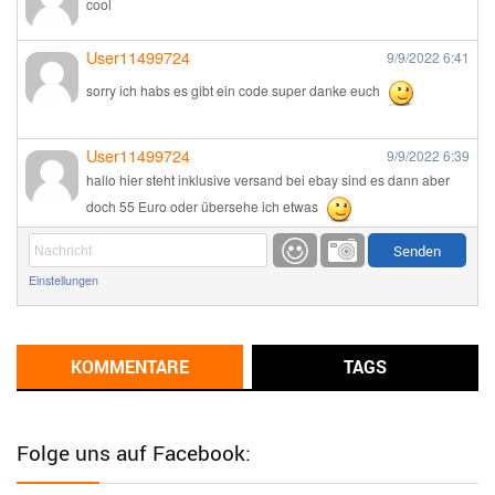
cool
User11499724
9/9/2022
6:41
sorry ich habs es gibt ein code super danke euch
User11499724
9/9/2022
6:39
hallo hier steht inklusive versand bei ebay sind es dann aber
doch 55 Euro oder übersehe ich etwas
Günni
9/1/2022
6:17
Einstellungen
Ich glaube du hast den Sinn eines Schnäppchenblogs noch
immer nicht verstanden?
Günni
KOMMENTARE
TAGS
9/1/2022
6:16
Dann schau mal bitte auf das Datum
Die meisten Deals
sind Tagespreise!
Folge uns auf Facebook:
User11493041
8/31/2022
7:10