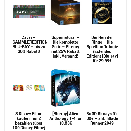
Zavvi –
Supernatural –
Der Herr der
SAMMLEREDITION
Die komplette
Ringe – Die
BLU-RAY – bis zu
Serie – Blu-ray
Spielfilm Trilogie
30% Rabatt!
mit 25% Rabatt
(Extended
inkl. Versand!
Edition) [Blu-ray]
für 29,99€
3 Disney Filme
[Blu-ray] Alien
3x 3D Blurays für
kaufen, nur 2
Anthology 1-4 für
30€ – z.B.: Blade
bezahlen (über
10,83€
Runner 2049
100 Disney Filme)