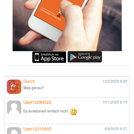
Günni
10/2/2025
8:29
Was genau?
User12289322
10/1/2025
8:19
Es funktioniert einfach nicht
User12213905
6/9/2025
6:37