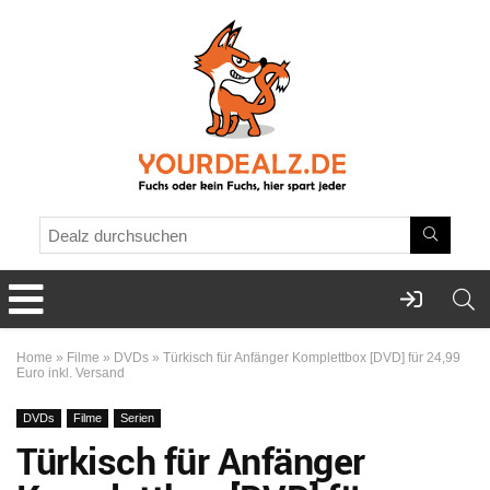
Home
»
Filme
»
DVDs
»
Türkisch für Anfänger Komplettbox [DVD] für 24,99
Euro inkl. Versand
DVDs
Filme
Serien
Türkisch für Anfänger