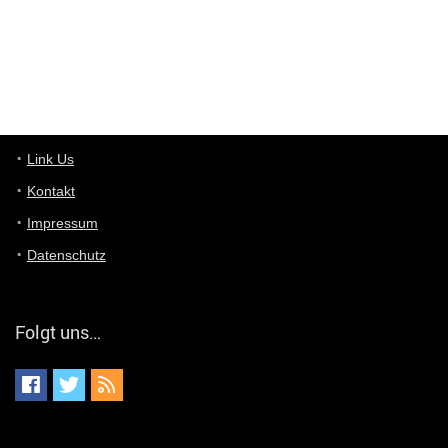
von welchem Panel sprichst du?
User11448767
7/13/2022
1:15
... das Panel hat eine durchsichtige Folie - muss diese weg??
Günni
7/11/2022
5:43
Du hast eine Mail
Link Us
Kontakt
Günni
7/11/2022
5:40
Impressum
Ich schreib dir mal zurück!
Datenschutz
Günni
7/11/2022
5:40
Jo habs gefunden!
Folgt uns…
ALIENWESEN
7/11/2022
5:40
alternativ Email senden an admin@yourdealz.de ?
ALIENWESEN
7/11/2022
5:38