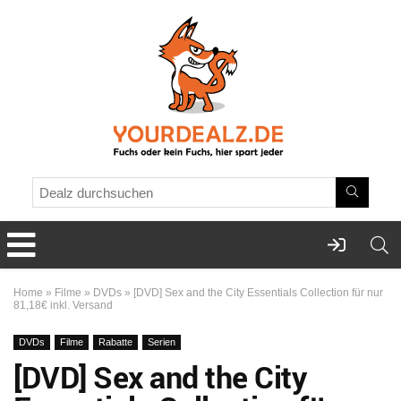
Home
»
Filme
»
DVDs
»
[DVD] Sex and the City Essentials Collection für nur
81,18€ inkl. Versand
DVDs
Filme
Rabatte
Serien
[DVD] Sex and the City