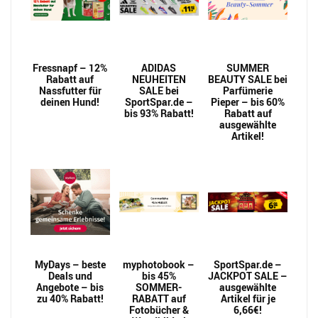
Fressnapf – 12%
ADIDAS
SUMMER
Rabatt auf
NEUHEITEN
BEAUTY SALE bei
Nassfutter für
SALE bei
Parfümerie
deinen Hund!
SportSpar.de –
Pieper – bis 60%
bis 93% Rabatt!
Rabatt auf
ausgewählte
Artikel!
MyDays – beste
myphotobook –
SportSpar.de –
Deals und
bis 45%
JACKPOT SALE –
Angebote – bis
SOMMER-
ausgewählte
zu 40% Rabatt!
RABATT auf
Artikel für je
Fotobücher &
6,66€!