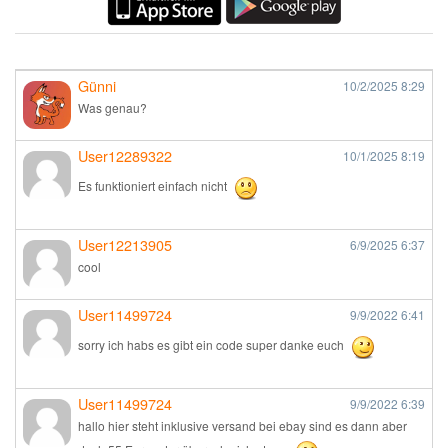
Günni
10/2/2025
8:29
Was genau?
User12289322
10/1/2025
8:19
Es funktioniert einfach nicht
User12213905
6/9/2025
6:37
cool
User11499724
9/9/2022
6:41
sorry ich habs es gibt ein code super danke euch
User11499724
9/9/2022
6:39
hallo hier steht inklusive versand bei ebay sind es dann aber