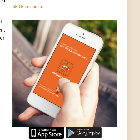
0
63 Users
online
t
en.
ier