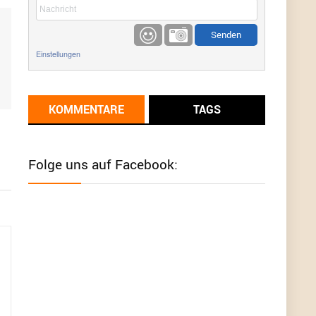
etwas
Günni
9/1/2022
6:17
Einstellungen
Ich glaube du hast den Sinn eines
Schnäppchenblogs noch immer nicht
verstanden?
KOMMENTARE
TAGS
Günni
9/1/2022
6:16
Dann schau mal bitte auf das Datum
Die
meisten Deals sind Tagespreise!
Folge uns auf Facebook:
User11493041
8/31/2022
7:10
Wird hier für 98,99 angeboten, bei Klick auf "Zum
Deal" sind es dann 140 Euro, das ist doch
Betrug am Kunden
Günni
7/30/2022
5:32
Wieso beschiss? Wir sind ein Schnäppchenblog
der "nur" auf Deals hinweist, wir selbst verkaufen
das Produkt nicht. Zudem ist das was du suchst
schon 2 Jahre her.