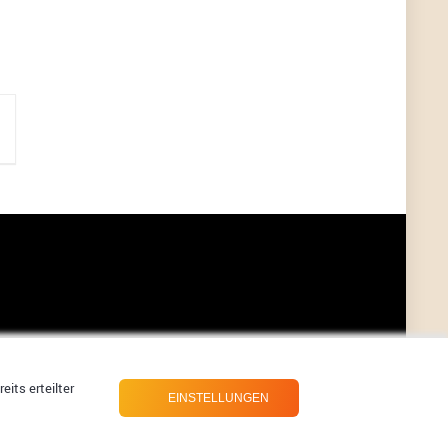
?
ALIENWESEN
7/11/2022
5:38
nein, Dealübeschrift: DDownload
Günni
7/11/2022
3:50
ist es der deal den ich gerade gepostet habe?
ALIENWESEN
7/11/2022
1:02
Ich habe nun nochmal den DEAL eingesendet:
Dein Deal wurde erfolgreich gesendet. Vielen
Dank!
ALIENWESEN
7/10/2022
8:01
direkt hier über Deal melde Button
its erteilter
EINSTELLUNGEN
User11445886
7/10/2022
8:00
direkt hier über Deal melde Button