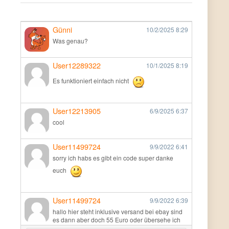
Günni
10/2/2025
8:29
Was genau?
User12289322
10/1/2025
8:19
Es funktioniert einfach nicht
User12213905
6/9/2025
6:37
cool
User11499724
9/9/2022
6:41
sorry ich habs es gibt ein code super danke
euch
User11499724
9/9/2022
6:39
hallo hier steht inklusive versand bei ebay sind
es dann aber doch 55 Euro oder übersehe ich