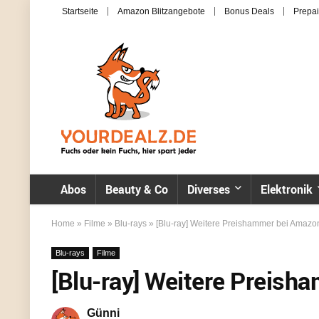
Startseite
Amazon Blitzangebote
Bonus Deals
Prepai
Abos
Beauty & Co
Diverses
Elektronik
Home
»
Filme
»
Blu-rays
»
[Blu-ray] Weitere Preishammer bei Amazo
Blu-rays
Filme
[Blu-ray] Weitere Preis
Günni