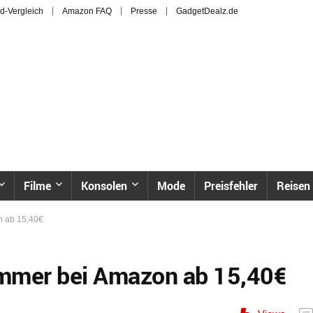
d-Vergleich
Amazon FAQ
Presse
GadgetDealz.de
Filme
Konsolen
Mode
Preisfehler
Reisen
n ab 15,40€
hammer bei Amazon ab 15,40€