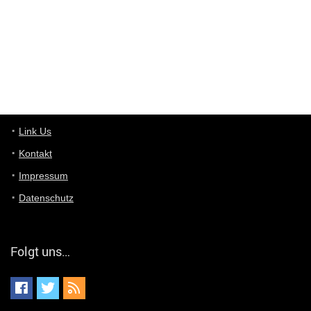
User11448863
7/13/2022
3:39
von welchem Panel sprichst du?
User11448767
7/13/2022
1:15
... das Panel hat eine durchsichtige Folie - muss diese weg??
Günni
7/11/2022
5:43
Du hast eine Mail
Link Us
Kontakt
Günni
7/11/2022
5:40
Impressum
Ich schreib dir mal zurück!
Datenschutz
Günni
7/11/2022
5:40
Jo habs gefunden!
Folgt uns…
ALIENWESEN
7/11/2022
5:40
alternativ Email senden an admin@yourdealz.de ?