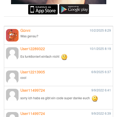
Günni
10/2/2025
8:29
Was genau?
User12289322
10/1/2025
8:19
Es funktioniert einfach nicht
User12213905
6/9/2025
6:37
cool
User11499724
9/9/2022
6:41
sorry ich habs es gibt ein code super danke euch
User11499724
9/9/2022
6:39