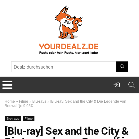
Home
»
Filme
»
Blu-rays
»
[Blu-ray] Sex and the City & Die Legende von
Beowulf je 9,95€
Blu-rays
Filme
[Blu-ray] Sex and the City &