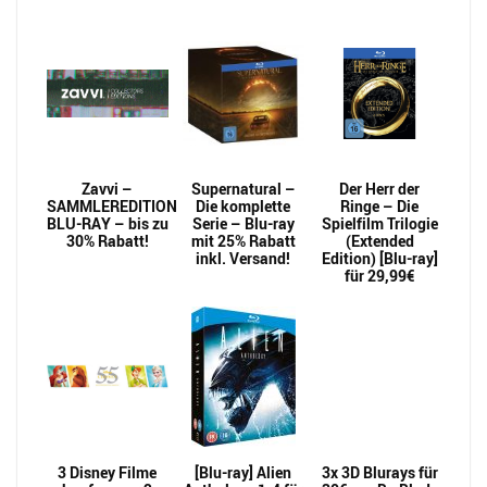
Zavvi –
Supernatural –
Der Herr der
SAMMLEREDITION
Die komplette
Ringe – Die
BLU-RAY – bis zu
Serie – Blu-ray
Spielfilm Trilogie
30% Rabatt!
mit 25% Rabatt
(Extended
inkl. Versand!
Edition) [Blu-ray]
für 29,99€
3 Disney Filme
[Blu-ray] Alien
3x 3D Blurays für