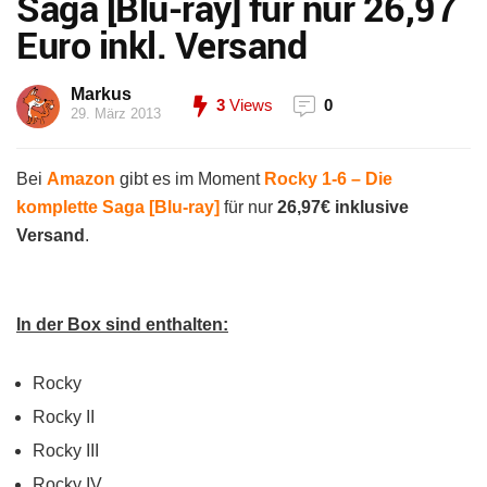
Saga [Blu-ray] für nur 26,97
Euro inkl. Versand
Markus
3
Views
0
29. März 2013
Bei
Amazon
gibt es im Moment
Rocky 1-6 – Die
komplette Saga [Blu-ray]
für nur
26,97€ inklusive
Versand
.
In der Box sind enthalten:
Rocky
Rocky II
Rocky III
Rocky IV