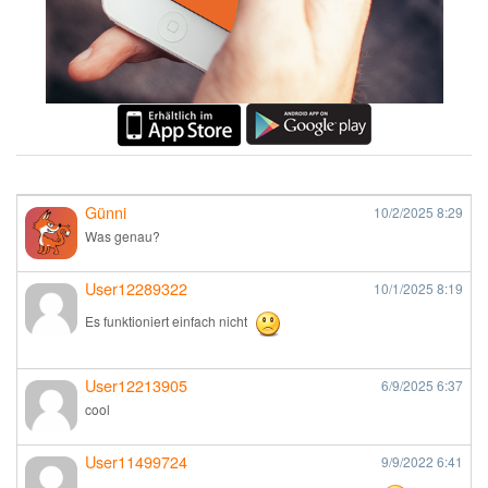
Günni
10/2/2025
8:29
Was genau?
User12289322
10/1/2025
8:19
Es funktioniert einfach nicht
User12213905
6/9/2025
6:37
cool
User11499724
9/9/2022
6:41