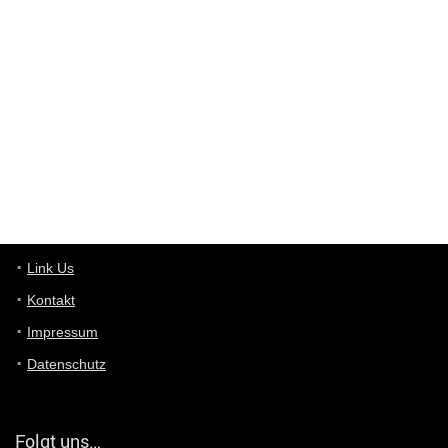
Wieso beschiss? Wir sind ein Schnäppchenblog der "nur" auf
Deals hinweist, wir selbst verkaufen das Produkt nicht. Zudem
ist das was du suchst schon 2 Jahre her.
User11448863
7/13/2022
3:39
von welchem Panel sprichst du?
User11448767
7/13/2022
1:15
... das Panel hat eine durchsichtige Folie - muss diese weg??
Günni
7/11/2022
5:43
Du hast eine Mail
Link Us
Kontakt
Günni
7/11/2022
5:40
Impressum
Ich schreib dir mal zurück!
Datenschutz
Günni
7/11/2022
5:40
Jo habs gefunden!
Folgt uns…