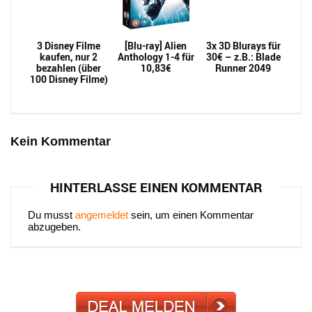
3 Disney Filme
[Blu-ray] Alien
3x 3D Blurays für
kaufen, nur 2
Anthology 1-4 für
30€ – z.B.: Blade
bezahlen (über
10,83€
Runner 2049
100 Disney Filme)
Kein Kommentar
HINTERLASSE EINEN KOMMENTAR
Du musst
angemeldet
sein, um einen Kommentar
abzugeben.