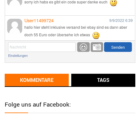
sorry ich habs es gibt ein code super danke euch
User11499724
9/9/2022
6:39
hallo hier steht inklusive versand bei ebay sind es dann aber
doch 55 Euro oder übersehe ich etwas
Günni
9/1/2022
6:17
Einstellungen
Ich glaube du hast den Sinn eines Schnäppchenblogs noch
immer nicht verstanden?
Günni
KOMMENTARE
TAGS
9/1/2022
6:16
Dann schau mal bitte auf das Datum
Die meisten Deals
sind Tagespreise!
Folge uns auf Facebook:
User11493041
8/31/2022
7:10
Wird hier für 98,99 angeboten, bei Klick auf "Zum Deal" sind es
dann 140 Euro, das ist doch Betrug am Kunden
Günni
7/30/2022
5:32