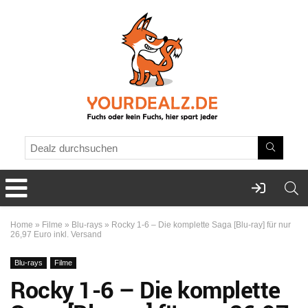
Home
»
Filme
»
Blu-rays
»
Rocky 1-6 – Die komplette Saga [Blu-ray] für nur
26,97 Euro inkl. Versand
Blu-rays
Filme
Rocky 1-6 – Die komplette