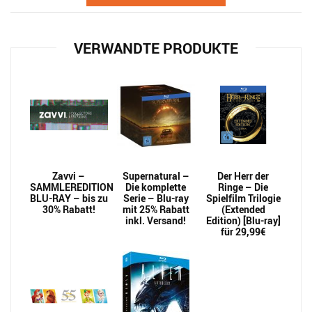
VERWANDTE PRODUKTE
Zavvi –
Supernatural –
Der Herr der
SAMMLEREDITION
Die komplette
Ringe – Die
BLU-RAY – bis zu
Serie – Blu-ray
Spielfilm Trilogie
30% Rabatt!
mit 25% Rabatt
(Extended
inkl. Versand!
Edition) [Blu-ray]
für 29,99€