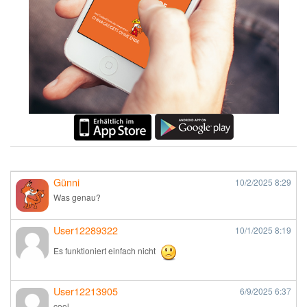
Günni
10/2/2025
8:29
Was genau?
User12289322
10/1/2025
8:19
Es funktioniert einfach nicht
User12213905
6/9/2025
6:37
cool