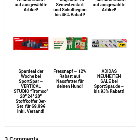
auf ausgewählte
Semesterstart
auf ausgewählte
Artikel!
und Schulbeginn
Artikel!
bis 45% Rabatt!
Spardeal der
Fressnapf – 12%
ADIDAS
Woche bei
Rabatt auf
NEUHEITEN
SportSpar –
Nassfutter für
SALE bei
VERTICAL
deinen Hund!
SportSpar.de –
STUDIO “Tromso”
bis 93% Rabatt!
20″ 24″ 28″
Stoffkoffer 3er-
Set für 69,99€
inkl. Versand!
3 Comments