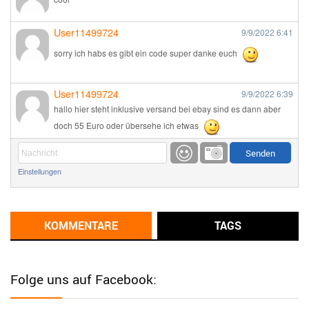
User11499724
9/9/2022
6:41
sorry ich habs es gibt ein code super danke euch
User11499724
9/9/2022
6:39
hallo hier steht inklusive versand bei ebay sind es dann aber
doch 55 Euro oder übersehe ich etwas
Günni
9/1/2022
6:17
Einstellungen
Ich glaube du hast den Sinn eines Schnäppchenblogs noch
immer nicht verstanden?
Günni
KOMMENTARE
TAGS
9/1/2022
6:16
Dann schau mal bitte auf das Datum
Die meisten Deals
sind Tagespreise!
Folge uns auf Facebook:
User11493041
8/31/2022
7:10