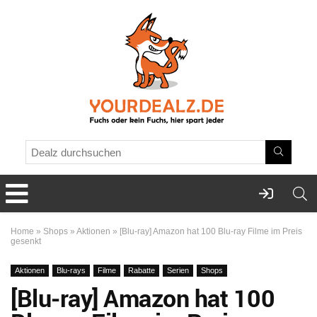
Home
»
Shops
»
Aktionen
»
[Blu-ray] Amazon hat 100 Blu-ray Filme im Preis
gesenkt
Aktionen
Blu-rays
Filme
Rabatte
Serien
Shops
[Blu-ray] Amazon hat 100