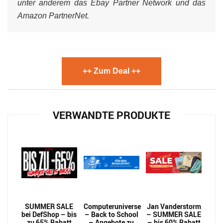
unter anderem das Ebay Partner Network und das
Amazon PartnerNet.
++ Zum Deal ++
VERWANDTE PRODUKTE
SUMMER SALE
Computeruniverse
Jan Vanderstorm
bei DefShop – bis
– Back to School
– SUMMER SALE
zu 65% Rabatt
– Angebote zu
– bis 60% Rabatt