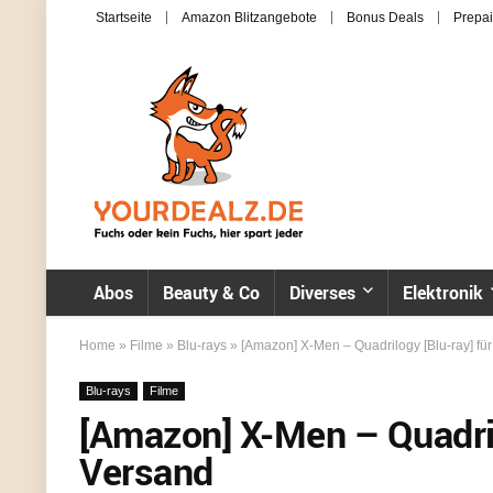
Startseite
Amazon Blitzangebote
Bonus Deals
Prepai
Abos
Beauty & Co
Diverses
Elektronik
Home
»
Filme
»
Blu-rays
»
[Amazon] X-Men – Quadrilogy [Blu-ray] für
Blu-rays
Filme
[Amazon] X-Men – Quadrilo
Versand