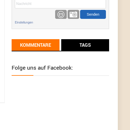
etwas
Günni
9/1/2022
6:17
Einstellungen
Ich glaube du hast den Sinn eines
Schnäppchenblogs noch immer nicht
verstanden?
KOMMENTARE
TAGS
Günni
9/1/2022
6:16
Dann schau mal bitte auf das Datum
Die
meisten Deals sind Tagespreise!
Folge uns auf Facebook:
User11493041
8/31/2022
7:10
Wird hier für 98,99 angeboten, bei Klick auf "Zum
Deal" sind es dann 140 Euro, das ist doch
Betrug am Kunden
Günni
7/30/2022
5:32
Wieso beschiss? Wir sind ein Schnäppchenblog
der "nur" auf Deals hinweist, wir selbst verkaufen
das Produkt nicht. Zudem ist das was du suchst
schon 2 Jahre her.