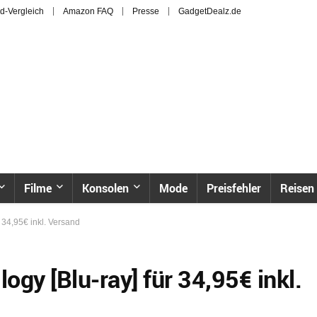
d-Vergleich
Amazon FAQ
Presse
GadgetDealz.de
Filme
Konsolen
Mode
Preisfehler
Reisen
 34,95€ inkl. Versand
gy [Blu-ray] für 34,95€ inkl.