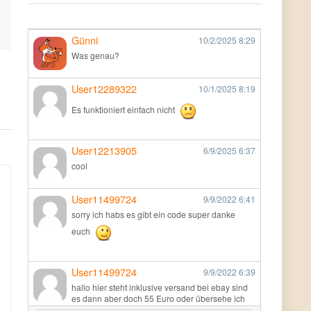
Günni
10/2/2025
8:29
Was genau?
User12289322
10/1/2025
8:19
Es funktioniert einfach nicht
User12213905
6/9/2025
6:37
cool
User11499724
9/9/2022
6:41
sorry ich habs es gibt ein code super danke
euch
User11499724
9/9/2022
6:39
hallo hier steht inklusive versand bei ebay sind
es dann aber doch 55 Euro oder übersehe ich