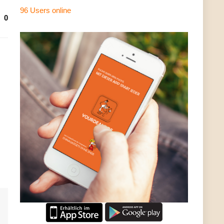
96 Users
online
0