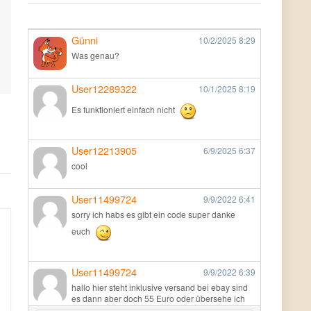
Günni
10/2/2025
8:29
Was genau?
User12289322
10/1/2025
8:19
Es funktioniert einfach nicht
User12213905
6/9/2025
6:37
cool
User11499724
9/9/2022
6:41
sorry ich habs es gibt ein code super danke
euch
User11499724
9/9/2022
6:39
hallo hier steht inklusive versand bei ebay sind
es dann aber doch 55 Euro oder übersehe ich