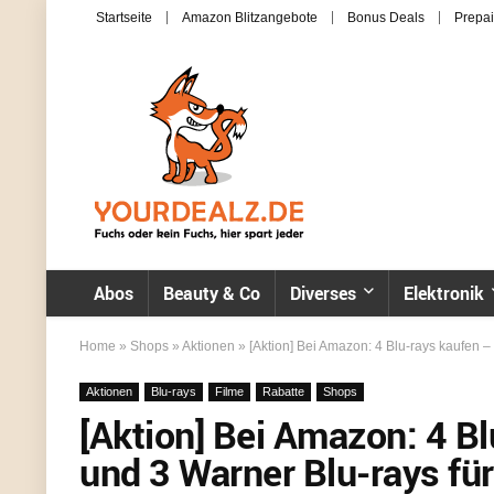
Startseite
Amazon Blitzangebote
Bonus Deals
Prepai
Abos
Beauty & Co
Diverses
Elektronik
Home
»
Shops
»
Aktionen
»
[Aktion] Bei Amazon: 4 Blu-rays kaufen –
Aktionen
Blu-rays
Filme
Rabatte
Shops
[Aktion] Bei Amazon: 4 Bl
und 3 Warner Blu-rays fü