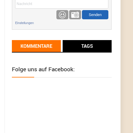
etwas
Günni
9/1/2022
6:17
Einstellungen
Ich glaube du hast den Sinn eines
Schnäppchenblogs noch immer nicht
verstanden?
KOMMENTARE
TAGS
Günni
9/1/2022
6:16
Dann schau mal bitte auf das Datum
Die
meisten Deals sind Tagespreise!
Folge uns auf Facebook:
User11493041
8/31/2022
7:10
Wird hier für 98,99 angeboten, bei Klick auf "Zum
Deal" sind es dann 140 Euro, das ist doch
Betrug am Kunden
Günni
7/30/2022
5:32
Wieso beschiss? Wir sind ein Schnäppchenblog
der "nur" auf Deals hinweist, wir selbst verkaufen
das Produkt nicht. Zudem ist das was du suchst
schon 2 Jahre her.