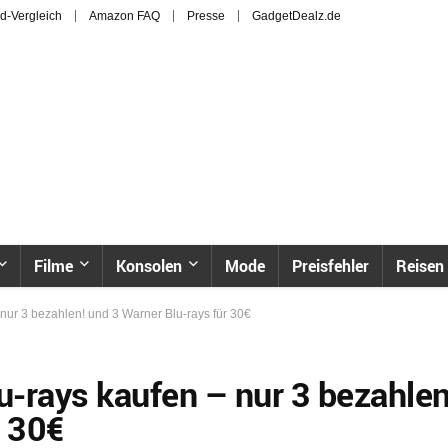
d-Vergleich
Amazon FAQ
Presse
GadgetDealz.de
Filme
Konsolen
Mode
Preisfehler
Reisen
 nur 3 bezahlen! und 3 Warner Blu-rays für 30€
u-rays kaufen – nur 3 bezahlen
r 30€