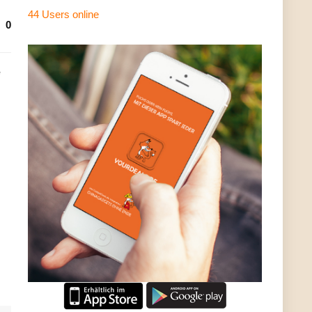
44 Users
online
0
e