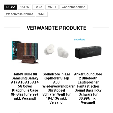
TAGS:
15126
Beko
MNE+
waschmaschine
Waschvollautomat
WML
VERWANDTE PRODUKTE
Handy Hülle für
Soundcore In-Ear
Anker SoundCore
Samsung Galaxy
Kopfhörer Sleep
2 Bluetooth
A17 A16 A15 A14
A30
Lautsprecher
5G Cover
Wiederverwendbarer
Fantastischer
Klapphülle Case
Ohrstöpsel
Sound Bass IPX7
9H Glas für 9,99€
Schlafen Weiß für
Schwarz für
inkl. Versand!
194,13€ inkl.
30,99€ inkl.
Versand!
Versand!