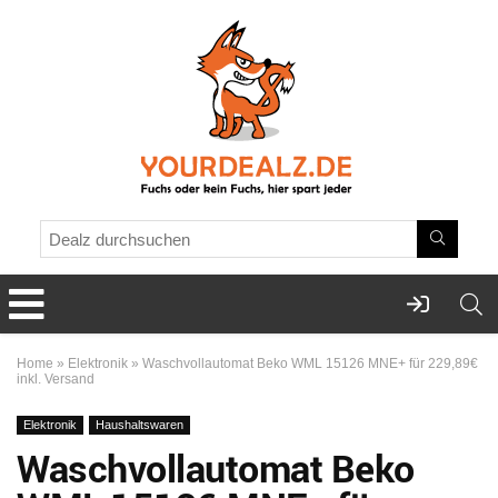
Home
»
Elektronik
»
Waschvollautomat Beko WML 15126 MNE+ für 229,89€
inkl. Versand
Elektronik
Haushaltswaren
Waschvollautomat Beko