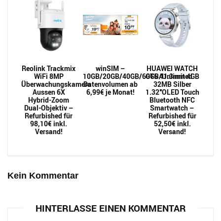
Reolink Trackmix
winSIM –
HUAWEI WATCH
WiFi 8MP
10GB/20GB/40GB/60GB/Unlimited
GT5 41.3mm 4GB
Überwachungskamera
Datenvolumen ab
32MB Silber
Aussen 6X
6,99€ je Monat!
1.32″OLED Touch
Hybrid-Zoom
Bluetooth NFC
Dual-Objektiv –
Smartwatch –
Refurbished für
Refurbished für
98,10€ inkl.
52,50€ inkl.
Versand!
Versand!
Kein Kommentar
HINTERLASSE EINEN KOMMENTAR