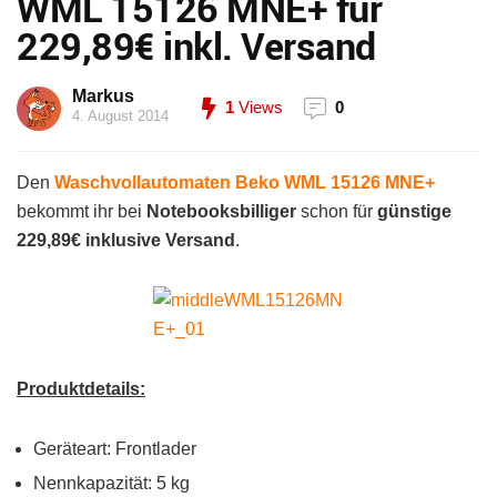
WML 15126 MNE+ für
229,89€ inkl. Versand
Markus
1
Views
0
4. August 2014
Den
Waschvollautomaten Beko WML 15126 MNE+
bekommt ihr bei
Notebooksbilliger
schon für
günstige
229,89€ inklusive Versand
.
Produktdetails:
Geräteart: Frontlader
Nennkapazität: 5 kg