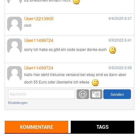
User12213905
6/9/2025
6:37
cool
User11499724
9/9/2022
6:41
sorry ich habs es gibt ein code super danke euch
User11499724
9/9/2022
6:39
hallo hier steht inklusive versand bei ebay sind es dann aber
doch 55 Euro oder übersehe ich etwas
Günni
9/1/2022
6:17
Einstellungen
Ich glaube du hast den Sinn eines Schnäppchenblogs noch
immer nicht verstanden?
Günni
KOMMENTARE
TAGS
9/1/2022
6:16
Dann schau mal bitte auf das Datum
Die meisten Deals