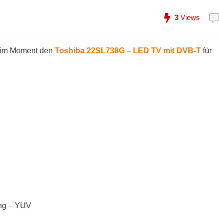
3
Views
im Moment den
Toshiba 22SL738G – LED TV mit DVB-T
für
ng – YUV