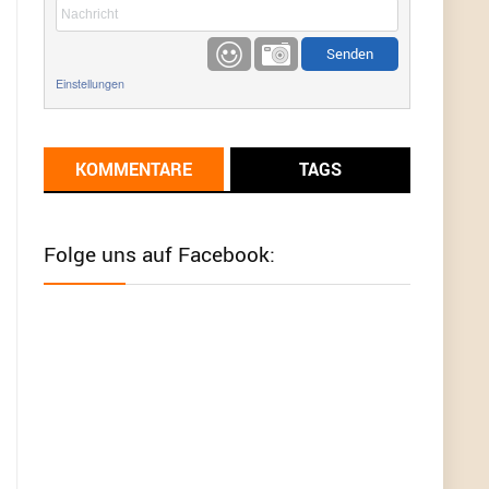
etwas
Günni
9/1/2022
6:17
Einstellungen
Ich glaube du hast den Sinn eines
Schnäppchenblogs noch immer nicht
verstanden?
KOMMENTARE
TAGS
Günni
9/1/2022
6:16
Dann schau mal bitte auf das Datum
Die
meisten Deals sind Tagespreise!
Folge uns auf Facebook:
User11493041
8/31/2022
7:10
Wird hier für 98,99 angeboten, bei Klick auf "Zum
Deal" sind es dann 140 Euro, das ist doch
Betrug am Kunden
Günni
7/30/2022
5:32
Wieso beschiss? Wir sind ein Schnäppchenblog
der "nur" auf Deals hinweist, wir selbst verkaufen
das Produkt nicht. Zudem ist das was du suchst
schon 2 Jahre her.