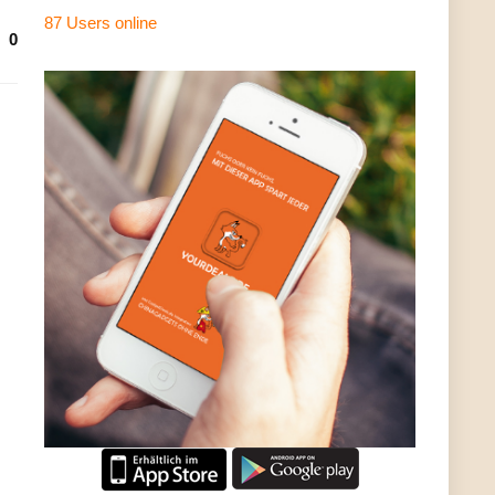
87 Users
online
0