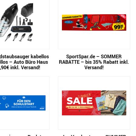
staubsauger kabellos
SportSpar.de – SOMMER
llos – Auto Büro Haus
RABATTE – bis 35% Rabatt inkl.
,90€ inkl. Versand!
Versand!