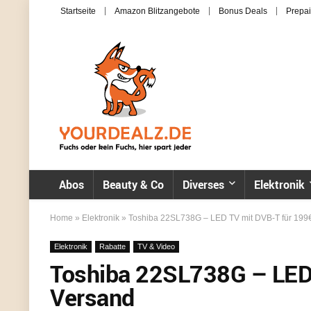
Startseite
Amazon Blitzangebote
Bonus Deals
Prepai
Abos
Beauty & Co
Diverses
Elektronik
Home
»
Elektronik
»
Toshiba 22SL738G – LED TV mit DVB-T für 199€
Elektronik
Rabatte
TV & Video
Toshiba 22SL738G – LED 
Versand