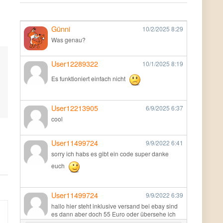
Günni
10/2/2025
8:29
Was genau?
User12289322
10/1/2025
8:19
Es funktioniert einfach nicht
User12213905
6/9/2025
6:37
cool
User11499724
9/9/2022
6:41
sorry ich habs es gibt ein code super danke
euch
User11499724
9/9/2022
6:39
hallo hier steht inklusive versand bei ebay sind
es dann aber doch 55 Euro oder übersehe ich