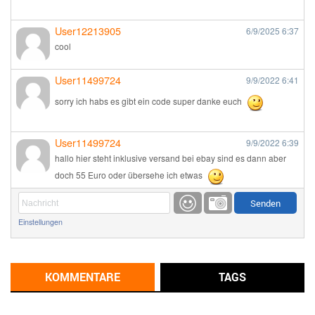
User12213905
6/9/2025
6:37
cool
User11499724
9/9/2022
6:41
sorry ich habs es gibt ein code super danke euch
User11499724
9/9/2022
6:39
hallo hier steht inklusive versand bei ebay sind es dann aber
doch 55 Euro oder übersehe ich etwas
Günni
9/1/2022
6:17
Einstellungen
Ich glaube du hast den Sinn eines Schnäppchenblogs noch
immer nicht verstanden?
Günni
KOMMENTARE
TAGS
9/1/2022
6:16
Dann schau mal bitte auf das Datum
Die meisten Deals