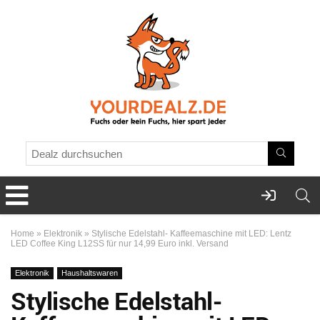
Home
»
Elektronik
»
Stylische Edelstahl- Kaffeemaschine mit LED: Lentz
LED Coffee King L12SS für nur 14,99 Euro inkl. Versand
Elektronik
Haushaltswaren
Stylische Edelstahl-