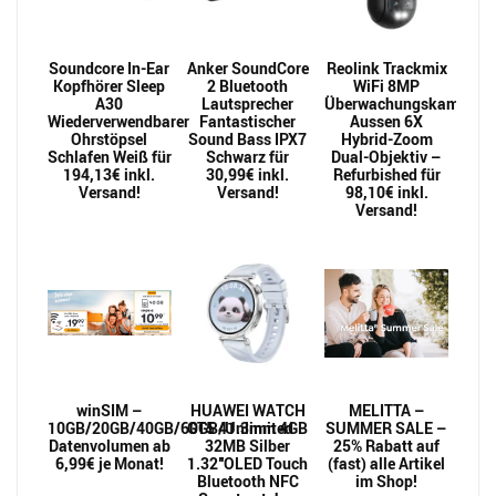
Soundcore In-Ear
Anker SoundCore
Reolink Trackmix
Kopfhörer Sleep
2 Bluetooth
WiFi 8MP
A30
Lautsprecher
Überwachungskamera
Wiederverwendbarer
Fantastischer
Aussen 6X
Ohrstöpsel
Sound Bass IPX7
Hybrid-Zoom
Schlafen Weiß für
Schwarz für
Dual-Objektiv –
194,13€ inkl.
30,99€ inkl.
Refurbished für
Versand!
Versand!
98,10€ inkl.
Versand!
winSIM –
HUAWEI WATCH
MELITTA –
10GB/20GB/40GB/60GB/Unlimited
GT5 41.3mm 4GB
SUMMER SALE –
Datenvolumen ab
32MB Silber
25% Rabatt auf
6,99€ je Monat!
1.32″OLED Touch
(fast) alle Artikel
Bluetooth NFC
im Shop!