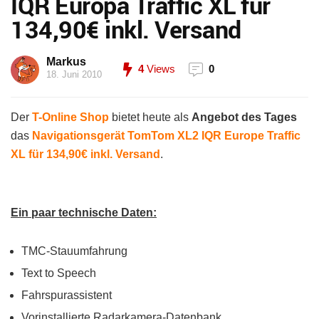
IQR Europa Traffic XL für
134,90€ inkl. Versand
Markus
4
Views
0
18. Juni 2010
Der
T-Online Shop
bietet heute als
Angebot des Tages
das
Navigationsgerät TomTom XL2 IQR Europe Traffic
XL für 134,90€ inkl. Versand
.
Ein paar technische Daten:
TMC-Stauumfahrung
Text to Speech
Fahrspurassistent
Vorinstallierte Radarkamera-Datenbank