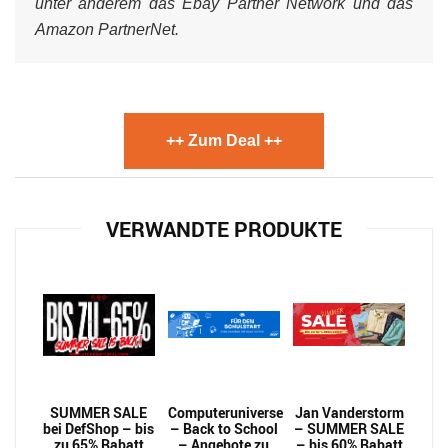
unter anderem das Ebay Partner Network und das
Amazon PartnerNet.
++ Zum Deal ++
VERWANDTE PRODUKTE
SUMMER SALE
Computeruniverse
Jan Vanderstorm
bei DefShop – bis
– Back to School
– SUMMER SALE
zu 65% Rabatt
– Angebote zu
– bis 60% Rabatt