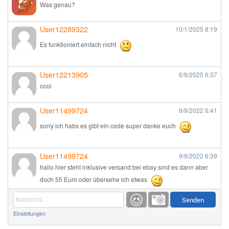
Was genau?
User12289322
10/1/2025
8:19
Es funktioniert einfach nicht
User12213905
6/9/2025
6:37
cool
User11499724
9/9/2022
6:41
sorry ich habs es gibt ein code super danke euch
User11499724
9/9/2022
6:39
hallo hier steht inklusive versand bei ebay sind es dann aber
doch 55 Euro oder übersehe ich etwas
Günni
9/1/2022
6:17
Einstellungen
Ich glaube du hast den Sinn eines Schnäppchenblogs noch
immer nicht verstanden?