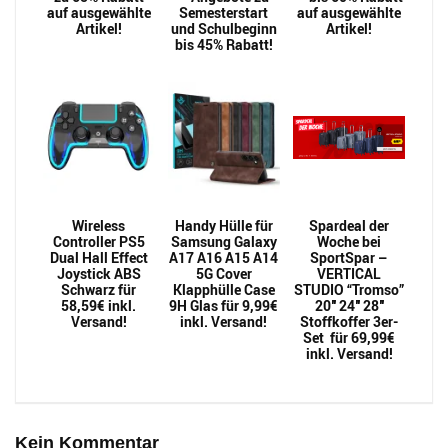
auf ausgewählte
Semesterstart
auf ausgewählte
Artikel!
und Schulbeginn
Artikel!
bis 45% Rabatt!
Wireless
Handy Hülle für
Spardeal der
Controller PS5
Samsung Galaxy
Woche bei
Dual Hall Effect
A17 A16 A15 A14
SportSpar –
Joystick ABS
5G Cover
VERTICAL
Schwarz für
Klapphülle Case
STUDIO “Tromso”
58,59€ inkl.
9H Glas für 9,99€
20″ 24″ 28″
Versand!
inkl. Versand!
Stoffkoffer 3er-
Set für 69,99€
inkl. Versand!
Kein Kommentar