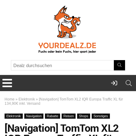
Home
»
Elektronik
»
[Navigation] TomTom XL2 IQR Europa Traffic XL für
134,90€ inkl. Versand
Elektronik
Navigation
Rabatte
Reisen
Shops
Sonstiges
[Navigation] TomTom XL2