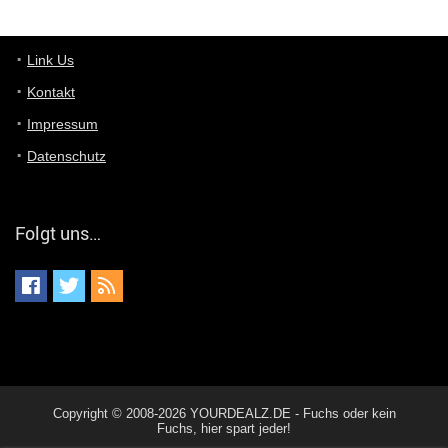
Günni
7/11/2022
5:43
Du hast eine Mail
Link Us
Kontakt
Günni
7/11/2022
5:40
Impressum
Ich schreib dir mal zurück!
Datenschutz
Günni
7/11/2022
5:40
Jo habs gefunden!
Folgt uns…
ALIENWESEN
7/11/2022
5:40
alternativ Email senden an admin@yourdealz.de ?
ALIENWESEN
7/11/2022
5:38
nein, Dealübeschrift: DDownload
Günni
7/11/2022
3:50
Copyright © 2008-2026 YOURDEALZ.DE - Fuchs oder kein
ist es der deal den ich gerade gepostet habe?
Fuchs, hier spart jeder!